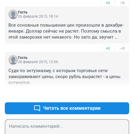
+0
–0
регулировались уже несколько лет и регулируются 
государством. При этом каждая партия 
Гость
сопровождается документами, в которых 
26 февраля 2015, 18:14
указывается цена производителя. А так же есть 
Все основные повышения цен произошли в декабре-
предельная розничная цена, выше которой НЕЛЬЗЯ 
январе. Доллар сейчас не растет. Поэтому смысла в 
ставить. Что это значит? Это значит, что если аптека 
этой заморозке нет никакого. Но зато да, звучит 
приобрела за 100 рублей препарат в прошлом году, а 
громко - "заморозили цены". Ага, "заморозили на 
сейчас его поставляют по 200 рублей, то аптека не 
+0
–0
самом высоком уровне".
имеет права ставить цену на сторублевый препарат, 
пришедший давно, такую же высокую, как на 
Гость
26 февраля 2015, 13:56
двестирублевый, пришедший сегодня.

Судя по энтузиазму, с которым торговые сети 
Так что, не надо врать, уважаемые аптечные сети, что 
замораживают цены, скоро рубль вырастет - а цены 
вы якобы заморозили цены. На самом деле та же 
останутся...
36,6 просто пиарится, так как последние годы терпит 
огромные убытки и должна деньги всем подряд.
+1
–0
Читать все комментарии