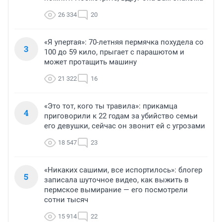
26 334
20
«Я упертая»: 70-летняя пермячка похудела со
3
100 до 59 кило, прыгает с парашютом и
может протащить машину
21 322
16
«Это тот, кого ты травила»: прикамца
4
приговорили к 22 годам за убийство семьи
его девушки, сейчас он звонит ей с угрозами
18 547
23
«Никаких сашими, все испортилось»: блогер
5
записала шуточное видео, как выжить в
пермское вымирание — его посмотрели
сотни тысяч
15 914
22