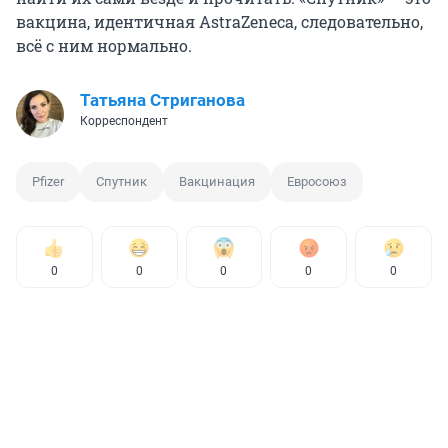
вакцина, идентичная AstraZeneca, следовательно,
всё с ним нормально.
Татьяна Стриганова
Корреспондент
Pfizer
Спутник
Вакцинация
Евросоюз
0
0
0
0
0