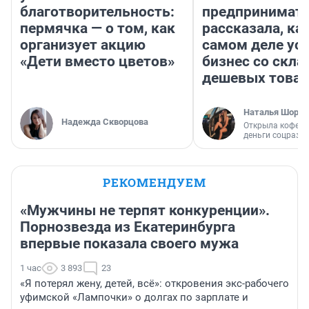
благотворительность:
предпринимат
пермячка — о том, как
рассказала, как
организует акцию
самом деле ус
«Дети вместо цветов»
бизнес со скл
дешевых това
Наталья Шорох
Надежда Скворцова
Открыла кофейн
деньги соцразв
РЕКОМЕНДУЕМ
«Мужчины не терпят конкуренции».
Порнозвезда из Екатеринбурга
впервые показала своего мужа
1 час
3 893
23
«Я потерял жену, детей, всё»: откровения экс-рабочего
уфимской «Лампочки» о долгах по зарплате и