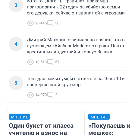
«Это тот, кого ты травила»: прикамца
3
приговорили к 22 годам за убийство семьи
его девушки, сейчас он звонит ей с угрозами
20 416
30
Дмитрий Махонин официально заявил, что в
4
пустеющем «Айсберг Modern» откроют Центр
креативных индустрий и корпус Вышки
19 513
57
Тест для самых умных: ответьте на 10 из 10 и
5
проверьте свой кругозор
14 070
2
МНЕНИЕ
МНЕНИЕ
Один букет от класса
«Покупаешь ко
учителю и взнос на
мешке»: