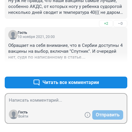
Ну уж не правда, что наши вакцины самые лучшие, 
особенно АКДС, от которых ногу у ребенка судорогой 
несколько дней сводит и температура 40((( не даром 
педиатр предлагает поставить импортную вакцину, 
+2
–0
только платно, чтоб не было таких ПОБОЧЕК
Гость
10 ноября 2021, 20:00
Обращает на себя внимание, что в Сербии доступны 4 
вакцины на выбор, включая "Спутник". И очередей 
нет, судя по написанному в статье.

Но, у РФ свой путь.....

+4
–0
Господи, почему в Сербии, как у людей вакцинация 
организована, а в РФ........?!
Читать все комментарии
Гость
Отправить
Войти