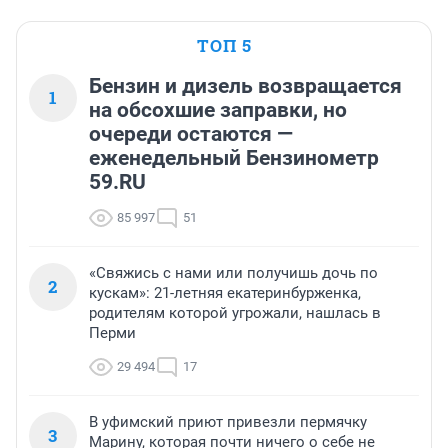
ТОП 5
Бензин и дизель возвращается
1
на обсохшие заправки, но
очереди остаются —
еженедельный Бензинометр
59.RU
85 997
51
«Свяжись с нами или получишь дочь по
2
кускам»: 21-летняя екатеринбурженка,
родителям которой угрожали, нашлась в
Перми
29 494
17
В уфимский приют привезли пермячку
3
Марину, которая почти ничего о себе не