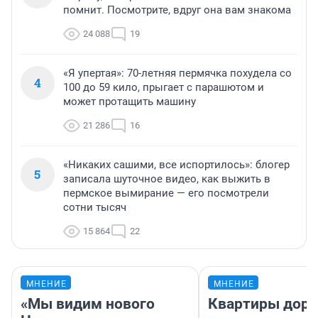
помнит. Посмотрите, вдруг она вам знакома
24 088
19
«Я упертая»: 70-летняя пермячка похудела со
4
100 до 59 кило, прыгает с парашютом и
может протащить машину
21 286
16
«Никаких сашими, все испортилось»: блогер
5
записала шуточное видео, как выжить в
пермское вымирание — его посмотрели
сотни тысяч
15 864
22
МНЕНИЕ
МНЕНИЕ
«Мы видим нового
Квартиры дор