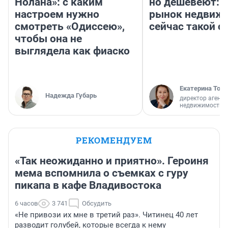
Нолана»: с каким
но дешевеют: 
настроем нужно
рынок недвиж
смотреть «Одиссею»,
сейчас такой 
чтобы она не
выглядела как фиаско
Екатерина Торо
Надежда Губарь
директор агентс
недвижимости
РЕКОМЕНДУЕМ
«Так неожиданно и приятно». Героиня
мема вспомнила о съемках с гуру
пикапа в кафе Владивостока
6 часов
3 741
Обсудить
«Не привози их мне в третий раз». Читинец 40 лет
разводит голубей, которые всегда к нему