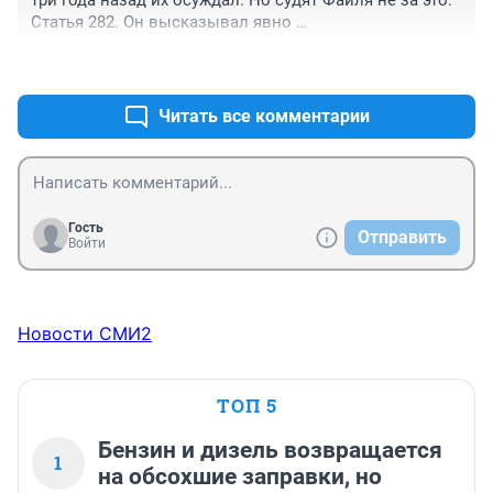
три года назад их осуждал. Но судят Фаиля не за это. 
Статья 282. Он высказывал явно 
националистические взгляды. А тут увидел тему и 
+1
–3
решил "вписаться". И люди как раз против той 
компании, а не за отделение Башкирии.
Читать все комментарии
Гость
Отправить
Войти
Новости СМИ2
ТОП 5
Бензин и дизель возвращается
1
на обсохшие заправки, но