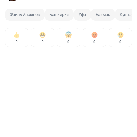
Фаиль Алсынов
Башкирия
Уфа
Баймак
Куштау
0
0
0
0
0