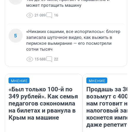
может протащить машину
21 089
16
«Никаких сашими, все испортилось»: блогер
5
записала шуточное видео, как выжить в
пермское вымирание — его посмотрели
сотни тысяч
15 688
22
МНЕНИЕ
МНЕНИЕ
«Был только 100-й по
Продашь за 300
349 рублей». Как семья
возьмут с 4000
педагогов сэкономила
нам готовит н
на билетах и рванула в
налоговый зако
Крым на машине
коснется импор
даже репетито