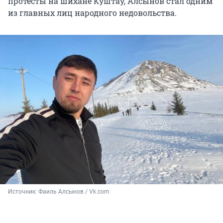
протесты на шихане Куштау, Алсынов стал одним
из главных лиц народного недовольства.
Источник: 
Фаиль Алсынов / Vk.com