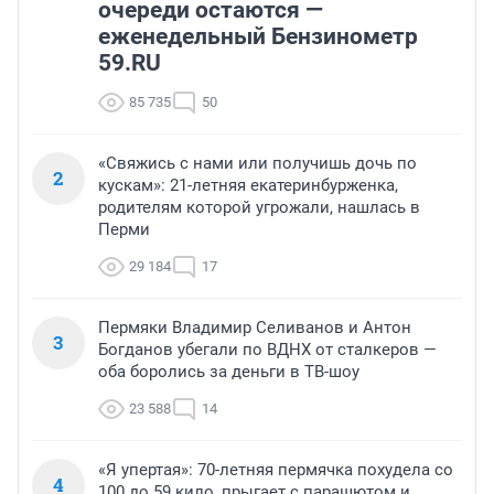
очереди остаются —
еженедельный Бензинометр
59.RU
85 735
50
«Свяжись с нами или получишь дочь по
2
кускам»: 21-летняя екатеринбурженка,
родителям которой угрожали, нашлась в
Перми
29 184
17
Пермяки Владимир Селиванов и Антон
3
Богданов убегали по ВДНХ от сталкеров —
оба боролись за деньги в ТВ-шоу
23 588
14
«Я упертая»: 70-летняя пермячка похудела со
4
100 до 59 кило, прыгает с парашютом и