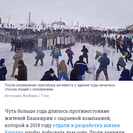
После объявления приговора активисту у здания суда началась
стычка людей с силовиками
Источник: 
RusNews / T.me
Чуть больше года длилось противостояние
жителей Башкирии с сырьевой компанией,
которой в 2019 году
отдали в разработку шихан
Куштау
, чтобы добывать там соду. Люди заявили,