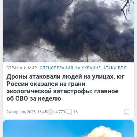
СТРАНА И МИР
СПЕЦОПЕРАЦИЯ НА УКРАИНЕ
АТАКИ БПЛА
П
Дроны атаковали людей на улицах, юг
России оказался на грани
экологической катастрофы: главное
об СВО за неделю
24 апреля, 2026, 16:45
4 779
16