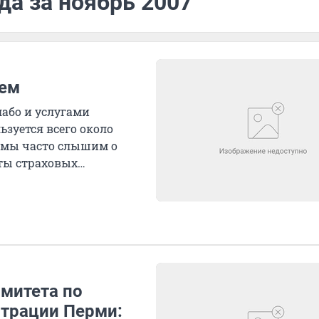
да за ноябрь 2007
лем
лабо и услугами
зуется всего около
, мы часто слышим о
ты страховых
омитета по
трации Перми: