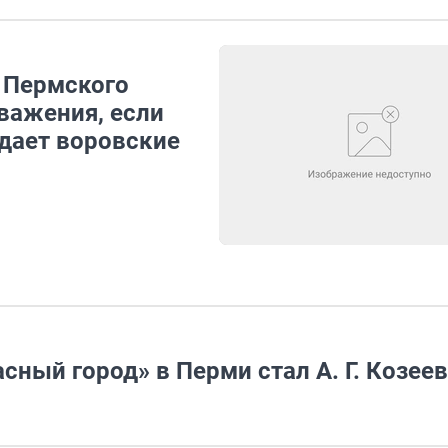
 Пермского
важения, если
юдает воровские
ный город» в Перми стал А. Г. Козеев