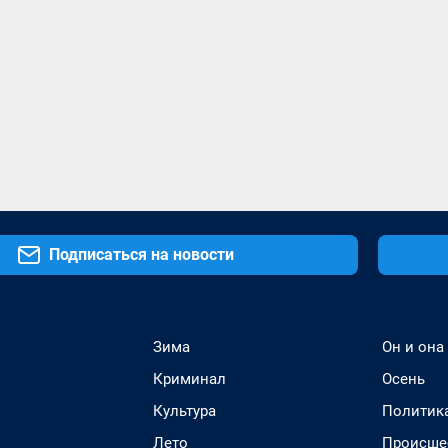
Подписаться на новости
Зима
Он и она
Криминал
Осень
Культура
Политик
Лето
Происше