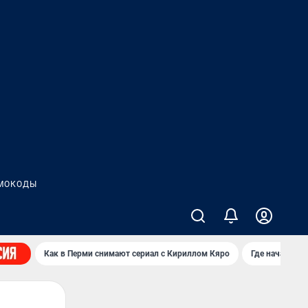
МОКОДЫ
Как в Перми снимают сериал с Кириллом Кяро
Где начать н