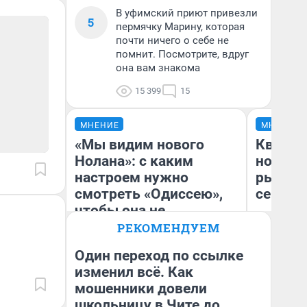
В уфимский приют привезли
5
пермячку Марину, которая
почти ничего о себе не
помнит. Посмотрите, вдруг
она вам знакома
15 399
15
МНЕНИЕ
МНЕНИЕ
«Мы видим нового
Кварти
Нолана»: с каким
но деш
настроем нужно
рынок 
смотреть «Одиссею»,
сейчас
чтобы она не
выглядела как фиаско
РЕКОМЕНДУЕМ
Один переход по ссылке
изменил всё. Как
Ек
мошенники довели
Надежда Губарь
ди
не
школьницу в Чите до