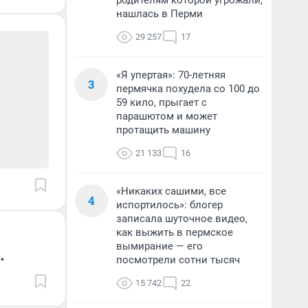
родителям которой угрожали,
нашлась в Перми
29 257
17
«Я упертая»: 70-летняя
3
пермячка похудела со 100 до
59 кило, прыгает с
парашютом и может
протащить машину
21 133
16
«Никаких сашими, все
4
испортилось»: блогер
записала шуточное видео,
как выжить в пермское
вымирание — его
.
посмотрели сотни тысяч
15 742
22