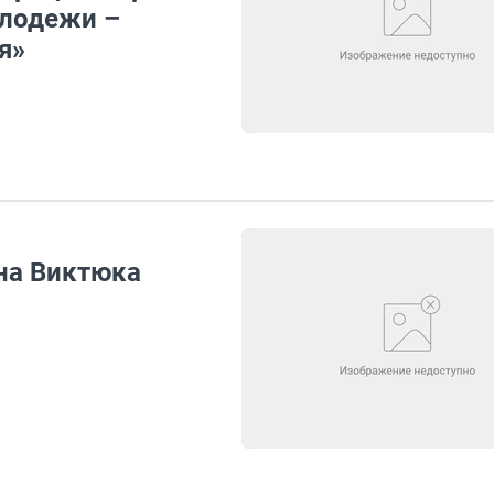
олодежи –
я»
на Виктюка