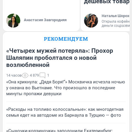
дешевых товар
Наталья Шорохо
Анастасия Завгородняя
Открыла кофейну
деньги соцразви
РЕКОМЕНДУЕМ
«Четырех мужей потеряла»: Прохор
Шаляпин проболтался о новой
возлюбленной
14 часов
4 879
1
«Она крикнула: „Дядя Боря!“» Москвичка исчезла ночью
у океана во Вьетнаме. Что произошло в последние
минуты пропажи девушки
«Расходы на топливо колоссальные»: как многодетная
семья едет на автодоме из Барнаула в Турцию — фото
«Сыночки-корзиночки» заполонили Екатеринбург: