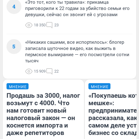
«Это тот, кого ты травила»: прикамца
4
приговорили к 22 годам за убийство семьи его
девушки, сейчас он звонит ей с угрозами
18 350
23
«Никаких сашими, все испортилось»: блогер
5
записала шуточное видео, как выжить в
пермское вымирание — его посмотрели сотни
тысяч
15 909
22
МНЕНИЕ
МНЕНИЕ
Продашь за 3000, налог
«Покупаешь кот
возьмут с 4000. Что
мешке»:
нам готовит новый
предпринимате
налоговый закон — он
рассказала, как
коснется импорта и
самом деле уст
даже репетиторов
бизнес со скла