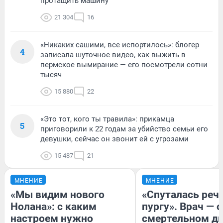
протащить машину
21 304
16
«Никаких сашими, все испортилось»: блогер
4
записала шуточное видео, как выжить в
пермское вымирание — его посмотрели сотни
тысяч
15 880
22
«Это тот, кого ты травила»: прикамца
5
приговорили к 22 годам за убийство семьи его
девушки, сейчас он звонит ей с угрозами
15 487
21
МНЕНИЕ
МНЕНИЕ
«Мы видим нового
«Спуталась речь
Нолана»: с каким
пургу». Врач — о
настроем нужно
смертельном ди