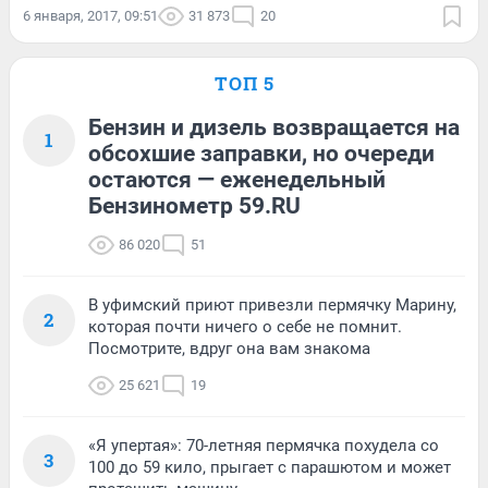
6 января, 2017, 09:51
31 873
20
ТОП 5
Бензин и дизель возвращается на
1
обсохшие заправки, но очереди
остаются — еженедельный
Бензинометр 59.RU
86 020
51
В уфимский приют привезли пермячку Марину,
2
которая почти ничего о себе не помнит.
Посмотрите, вдруг она вам знакома
25 621
19
«Я упертая»: 70-летняя пермячка похудела со
3
100 до 59 кило, прыгает с парашютом и может