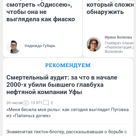
смотреть «Одиссею»,
который сложн
чтобы она не
обнаружить
выглядела как фиаско
Ирина Волкова
Главврач клиник
Надежда Губарь
«Реабилитация д
Волковой»
РЕКОМЕНДУЕМ
Смертельный аудит: за что в начале
2000-х убили бывшего главбуха
нефтяной компании Уфы
20 часов
13 971
2
«Меня бесила моя роль»: как сегодня выглядит Пуговка
из «Папиных дочек»
Знаменитая тикток-блогер, рассказывавшая о борьбе с