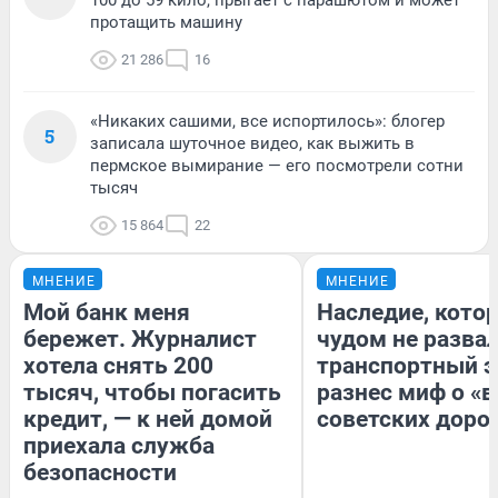
100 до 59 кило, прыгает с парашютом и может
протащить машину
21 286
16
«Никаких сашими, все испортилось»: блогер
5
записала шуточное видео, как выжить в
пермское вымирание — его посмотрели сотни
тысяч
15 864
22
МНЕНИЕ
МНЕНИЕ
Мой банк меня
Наследие, кото
бережет. Журналист
чудом не разва
хотела снять 200
транспортный э
тысяч, чтобы погасить
разнес миф о «
кредит, — к ней домой
советских доро
приехала служба
безопасности