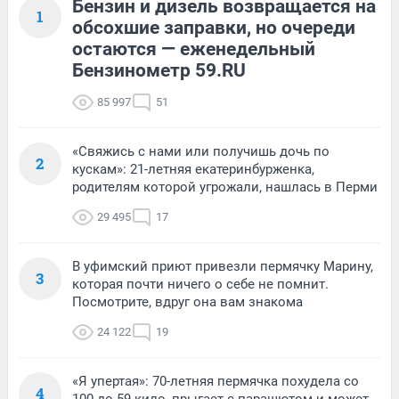
Бензин и дизель возвращается на
1
обсохшие заправки, но очереди
остаются — еженедельный
Бензинометр 59.RU
85 997
51
«Свяжись с нами или получишь дочь по
2
кускам»: 21-летняя екатеринбурженка,
родителям которой угрожали, нашлась в Перми
29 495
17
В уфимский приют привезли пермячку Марину,
3
которая почти ничего о себе не помнит.
Посмотрите, вдруг она вам знакома
24 122
19
«Я упертая»: 70-летняя пермячка похудела со
4