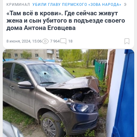
КРИМИНАЛ
УБИЛИ ГЛАВУ ПЕРМСКОГО «ЗОВА НАРОДА»
ЭКСК
«Там всё в крови». Где сейчас живут
жена и сын убитого в подъезде своего
дома Антона Еговцева
8 июня, 2024, 15:06
7 964
18