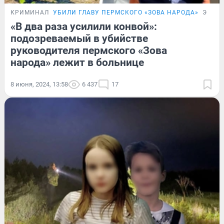
КРИМИНАЛ
УБИЛИ ГЛАВУ ПЕРМСКОГО «ЗОВА НАРОДА»
ЭКСК
«В два раза усилили конвой»:
подозреваемый в убийстве
руководителя пермского «Зова
народа» лежит в больнице
8 июня, 2024, 13:58
6 437
17