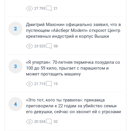
27 793
21
Дмитрий Махонин официально заявил, что в
2
пустеющем «Айсберг Modern» откроют Центр
креативных индустрий и корпус Вышки
23 525
58
«Я упертая»: 70-летняя пермячка похудела со
3
100 до 59 кило, прыгает с парашютом и
может протащить машину
21 715
19
«Это тот, кого ты травила»: прикамца
4
приговорили к 22 годам за убийство семьи
его девушки, сейчас он звонит ей с угрозами
20 534
32