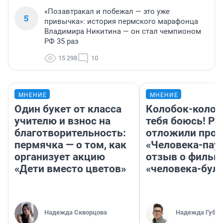
«Позавтракал и побежал — это уже
5
привычка»: история пермского марафонца
Владимира Никитина — он стал чемпионом
РФ 35 раз
15 298
10
МНЕНИЕ
МНЕНИЕ
Один букет от класса
Колобок-колобо
учителю и взнос на
тебя боюсь! Ра
благотворительность:
отложили прок
пермячка — о том, как
«Человека-пау
организует акцию
отзыв о фильм
«Дети вместо цветов»
«человека-бул
Надежда Скворцова
Надежда Губар