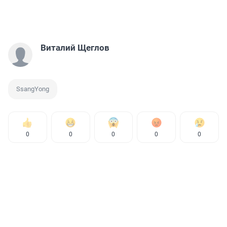
Виталий Щеглов
SsangYong
0
0
0
0
0