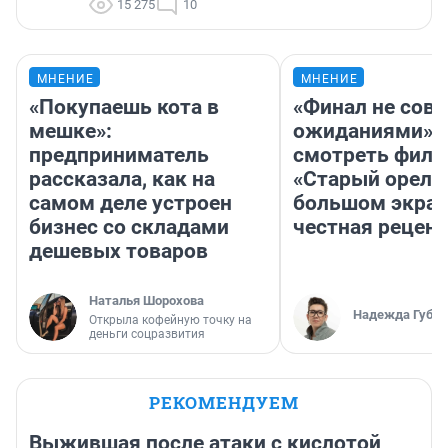
15 275
10
МНЕНИЕ
МНЕНИЕ
«Покупаешь кота в
«Финал не совп
мешке»:
ожиданиями»: 
предприниматель
смотреть фил
рассказала, как на
«Старый орел» 
самом деле устроен
большом экран
бизнес со складами
честная рецен
дешевых товаров
Наталья Шорохова
Надежда Губар
Открыла кофейную точку на
деньги соцразвития
РЕКОМЕНДУЕМ
Выжившая после атаки с кислотой