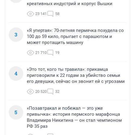
креативных индустрий и корпус Вышки
23 141
58
«Я упертая»: 70-летняя пермячка похудела со
3
100 до 59 кило, прыгает с парашютом и
может протащить машину
21 710
19
«Это тот, кого ты травила»: прикамца
4
приговорили к 22 годам за убийство семьи
его девушки, сейчас он звонит ей с угрозами
20 520
32
«Позавтракал и побежал — это уже
5
привычка»: история пермского марафонца
Владимира Никитина — он стал чемпионом
РФ 35 раз