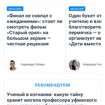
МНЕНИЕ
МНЕНИЕ
«Финал не совпал с
Один букет от 
ожиданиями»: стоит ли
учителю и взно
смотреть фильм
благотворител
«Старый орел» на
пермячка — о т
большом экране —
организует ак
честная рецензия
«Дети вместо 
Надежда Губарь
Надежда Скво
РЕКОМЕНДУЕМ
Ученый в изгнании: какую тайну
хранит могила профессора уфимского