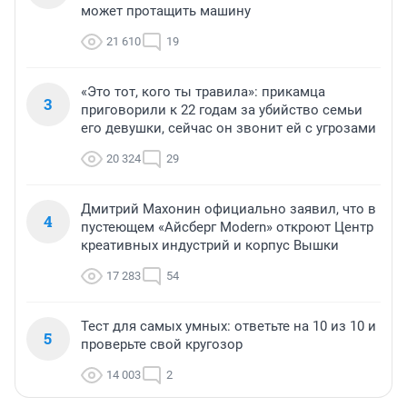
может протащить машину
21 610
19
«Это тот, кого ты травила»: прикамца
3
приговорили к 22 годам за убийство семьи
его девушки, сейчас он звонит ей с угрозами
20 324
29
Дмитрий Махонин официально заявил, что в
4
пустеющем «Айсберг Modern» откроют Центр
креативных индустрий и корпус Вышки
17 283
54
Тест для самых умных: ответьте на 10 из 10 и
5
проверьте свой кругозор
14 003
2