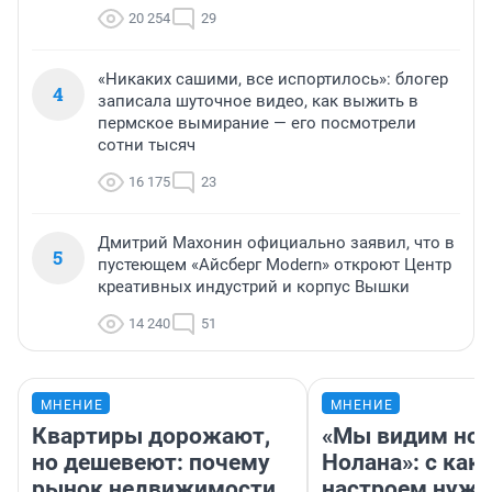
20 254
29
«Никаких сашими, все испортилось»: блогер
4
записала шуточное видео, как выжить в
пермское вымирание — его посмотрели
сотни тысяч
16 175
23
Дмитрий Махонин официально заявил, что в
5
пустеющем «Айсберг Modern» откроют Центр
креативных индустрий и корпус Вышки
14 240
51
МНЕНИЕ
МНЕНИЕ
Квартиры дорожают,
«Мы видим нов
но дешевеют: почему
Нолана»: с как
рынок недвижимости
настроем нужн