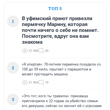
ТОП 5
В уфимский приют привезли
1
пермячку Марину, которая
почти ничего о себе не помнит.
Посмотрите, вдруг она вам
знакома
27 398
20
«Я упертая»: 70-летняя пермячка похудела со
2
100 до 59 кило, прыгает с парашютом и
может протащить машину
21 564
19
«Это тот, кого ты травила»: прикамца
3
приговорили к 22 годам за убийство семьи
его девушки, сейчас он звонит ей с угрозами