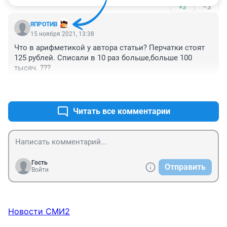
карте, или эту информацию украдут - максимальная 
+3
–3
потеря будет эквивалентна балансу карты, т.е. 200-
Фактически, пермяк два раза по невнимательности 
500р.

ЯПРОТИВ
совершил ошибку.
Такси, каршеринг, подписки на музыку и прочие 
15 ноября 2021, 13:38
сервисы - тоже на эту карту.

Что в арифметикой у автора статьи? Перчатки стоят 
Это достаточно просто, зато можно спать спокойно, 
125 рублей. Списали в 10 раз больше,больше 100 
больше вами дозволенного с карты не уведут.
тысяч. ???
+2
–0
Читать все комментарии
Гость
Отправить
Войти
Новости СМИ2