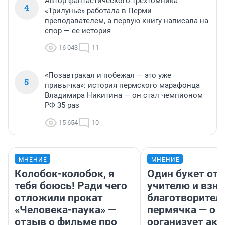
Автор фантастического трехтомника
4
«Трилунье» работала в Перми
преподавателем, а первую книгу написала на
спор — ее история
16 043
11
«Позавтракал и побежал — это уже
5
привычка»: история пермского марафонца
Владимира Никитина — он стал чемпионом
РФ 35 раз
15 654
10
МНЕНИЕ
МНЕНИЕ
Колобок-колобок, я
Один букет от 
тебя боюсь! Ради чего
учителю и взно
отложили прокат
благотворител
«Человека-паука» —
пермячка — о т
отзыв о фильме про
организует ак