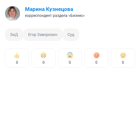
Марина Кузнецова
корреспондент раздела «Бизнес»
ЗиД
Егор Заворохин
Суд
0
0
0
0
0