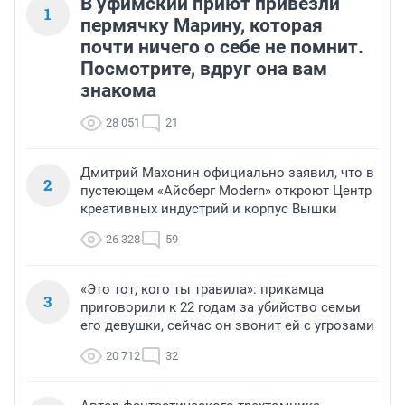
В уфимский приют привезли
1
пермячку Марину, которая
почти ничего о себе не помнит.
Посмотрите, вдруг она вам
знакома
28 051
21
Дмитрий Махонин официально заявил, что в
2
пустеющем «Айсберг Modern» откроют Центр
креативных индустрий и корпус Вышки
26 328
59
«Это тот, кого ты травила»: прикамца
3
приговорили к 22 годам за убийство семьи
его девушки, сейчас он звонит ей с угрозами
20 712
32