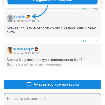
+0
–0
Compiler
6 июня 2022, 01:14
Красавчик. Это ж какими лохами безмозглыми надо 
быть.
+1
–0
Mikhail Antipov
6 июня 2022, 00:35
А если бы у него доступ к телевиденью был? 
Долларовый мультимиллиардер!
+0
–0
Читать все комментарии