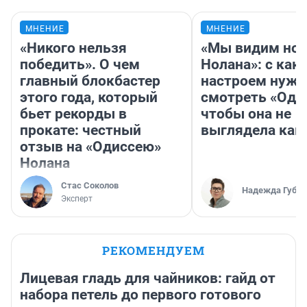
МНЕНИЕ
МНЕНИЕ
«Никого нельзя
«Мы видим нов
победить». О чем
Нолана»: с как
главный блокбастер
настроем нужн
этого года, который
смотреть «Оди
бьет рекорды в
чтобы она не
прокате: честный
выглядела как
отзыв на «Одиссею»
Нолана
Стас Соколов
Надежда Губар
Эксперт
РЕКОМЕНДУЕМ
Лицевая гладь для чайников: гайд от
набора петель до первого готового