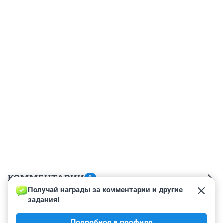
КОММЕНТАРИИ
8
Получай награды за комментарии и другие 
задания!
Гость
6 июня 2022, 16:23
Подробнее в профиле
вывел глупых на поверхность