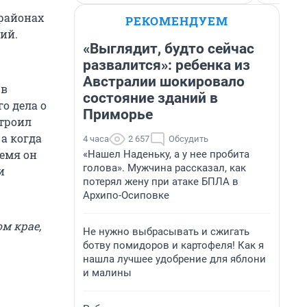
 районах
РЕКОМЕНДУЕМ
ий.
«Выглядит, будто сейчас
развалится»: ребенка из
Австралии шокировало
 в
состояние зданий в
о дела о
Приморье
троил
а когда
4 часа
2 657
Обсудить
ремя он
«Нашел Наденьку, а у нее пробита
голова». Мужчина рассказал, как
и
потерял жену при атаке БПЛА в
Архипо-Осиповке
м крае,
Не нужно выбрасывать и сжигать
ботву помидоров и картофеля! Как я
нашла лучшее удобрение для яблони
и малины