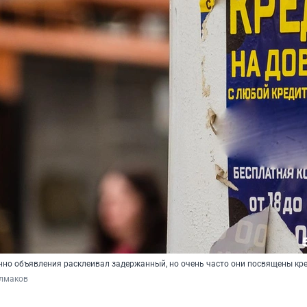
енно объявления расклеивал задержанный, но очень часто они посвящены кр
лмаков