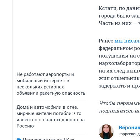
Кстати, по дан
города было за
Часть из них —
Ранее
мы писал
федеральном ро
покушении на с
нарколаборатори
на их след выш
Не работают аэропорты и
жил отшельником
мобильный интернет: в
задержать и пр
нескольких регионах
объявили ракетную опасность
Чтобы первыми 
Дома и автомобили в огне,
подпишитесь н
мирные жители погибли: что
известно о налетах дронов на
Россию
Вероник
корреспонд