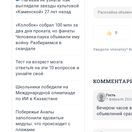
Нагиева не узнать! Как
выглядели звезды культовой
«Каменской» 27 лет назад
Расклейка объявл
«Колобок» собрал 100 млн за
два дня проката, но фанаты
0
Человека-паука объявили ему
войну. Разбираемся в
скандале
Увидели опечатку? В
Тест на возраст мозга:
ответьте на эти 10 вопросов и
узнайте свой
КОММЕНТАР
Школьники победили на
Международной олимпиаде
Гость
по ИИ в Казахстане
7 февраля 2024
Вечером часов в
Побережье Анапы
объявлений сраз
заполонили ядовитые
медузы: что происходит с
пляжами