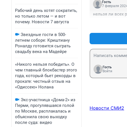
Гость
7 февраля 2024
Рабочий день хотят сократить,
нельзя ли всех
но только летом — и вот
почему. Новости 7 августа
Звездные гости в 500-
летнем соборе: Криштиану
Роналду готовится сыграть
свадьбу века на Мадейре
«Никого нельзя победить». О
Гость
чем главный блокбастер этого
Войти
года, который бьет рекорды в
прокате: честный отзыв на
«Одиссею» Нолана
Экс-участница «Дома-2» из
Перми, прогулявшаяся голой
Новости СМИ2
по Москве, расплакалась и
объяснила свою выходку
после суда: видео