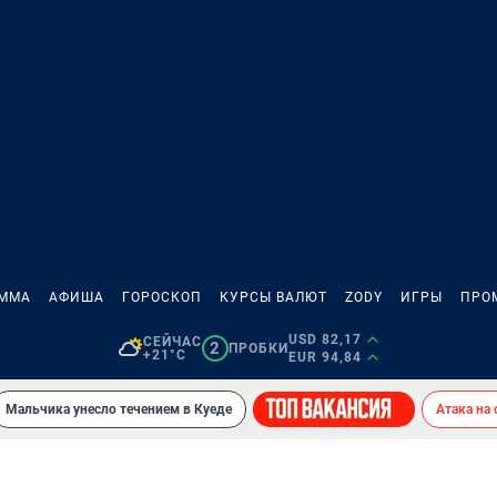
АММА
АФИША
ГОРОСКОП
КУРСЫ ВАЛЮТ
ZODY
ИГРЫ
ПРО
USD 82,17
СЕЙЧАС
2
ПРОБКИ
+21°C
EUR 94,84
Мальчика унесло течением в Куеде
Атака на