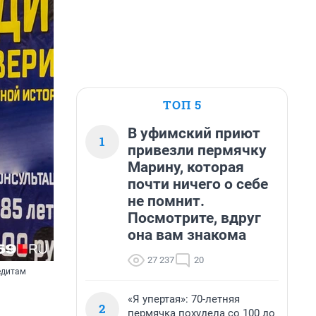
ТОП 5
В уфимский приют
1
привезли пермячку
Марину, которая
почти ничего о себе
не помнит.
Посмотрите, вдруг
она вам знакома
27 237
20
едитам
«Я упертая»: 70-летняя
2
пермячка похудела со 100 до