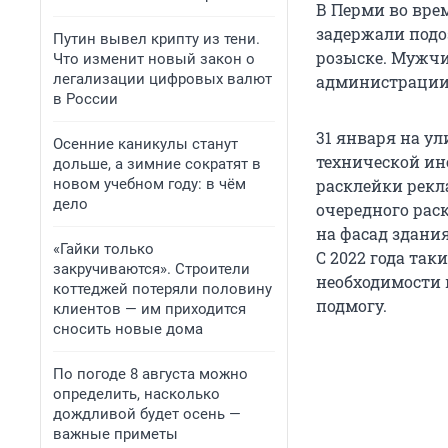
В Перми во вре
задержали подо
Путин вывел крипту из тени.
розыске. Мужчи
Что изменит новый закон о
легализации цифровых валют
администрации
в России
31 января на у
Осенние каникулы станут
технической ин
дольше, а зимние сократят в
новом учебном году: в чём
расклейки рекл
дело
очередного рас
на фасад здани
«Гайки только
С 2022 года так
закручиваются». Строители
необходимости
коттеджей потеряли половину
подмогу.
клиентов — им приходится
сносить новые дома
По погоде 8 августа можно
определить, насколько
дождливой будет осень —
важные приметы