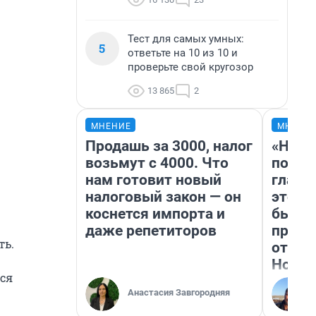
Тест для самых умных:
5
ответьте на 10 из 10 и
проверьте свой кругозор
13 865
2
МНЕНИЕ
МНЕНИ
Продашь за 3000, налог
«Нико
возьмут с 4000. Что
побед
нам готовит новый
главн
налоговый закон — он
этого
коснется импорта и
бьет 
даже репетиторов
прока
ть.
отзыв
Нолан
ся
Анастасия Завгородняя