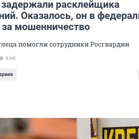
 задержали расклейщика
ний. Оказалось, он в федера
 за мошенничество
глеца помогли сотрудники Росгвардии
8 295
ариев