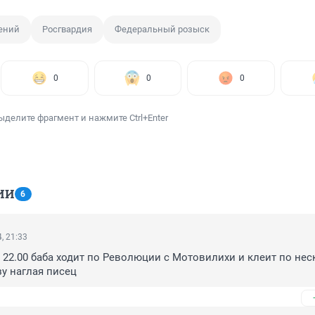
ений
Росгвардия
Федеральный розыск
0
0
0
ыделите фрагмент и нажмите Ctrl+Enter
ИИ
6
, 21:33
 22.00 баба ходит по Революции с Мотовилихи и клеит по нес
у наглая писец