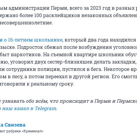
ным администрации Перми, всего за 2023 год в разных
держано более 100 расклейщиков незаконных объявлен
 несовершеннолетние.
и о 16-летнем школьнике
, который два года находился
зыске. Подросток сбежал после возбуждения уголовног
быт наркотиков. На съемной квартире школьник обус
ю, уговорил двух сестер-близняшек делать закладки, 
ли сотрудники полиции, пустился в бега. Некоторое в
 в лесу, а потом переехал в другой регион. Его смогл
иговорили к реальному сроку.
узнавать обо всём, что происходит в Перми и Пермско
а
наш канал в Telegram
.
а Свизева
ент рубрики «Криминал»