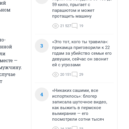
ний
59 кило, прыгает с
ьном
парашютом и может
протащить машину
21 527
19
но-
«Это тот, кого ты травила»:
3
онной
прикамца приговорили к 22
ели
годам за убийство семьи его
девушки, сейчас он звонит
месте —
ей с угрозами
 мужчину.
 случае
20 151
29
т
«Никаких сашими, все
4
испортилось»: блогер
записала шуточное видео,
как выжить в пермское
вымирание — его
посмотрели сотни тысяч
16 130
23