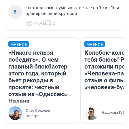
Тест для самых умных: ответьте на 10 из 10 и
5
проверьте свой кругозор
14 072
2
МНЕНИЕ
МНЕНИЕ
«Никого нельзя
Колобок-колобо
победить». О чем
тебя боюсь! Ра
главный блокбастер
отложили прок
этого года, который
«Человека-пау
бьет рекорды в
отзыв о фильм
прокате: честный
«человека-бул
отзыв на «Одиссею»
Нолана
Стас Соколов
Надежда Губар
Эксперт