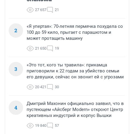
27 657
21
«Я упертая»: 70-летняя пермячка похудела со
2
100 до 59 кило, прыгает с парашютом и
может протащить машину
21 650
19
«Это тот, кого ты травила»: прикамца
3
приговорили к 22 годам за убийство семьи
его девушки, сейчас он звонит ей с угрозами
20 421
30
Дмитрий Махонин официально заявил, что в
4
пустеющем «Айсберг Modern» откроют Центр
креативных индустрий и корпус Вышки
19 840
57