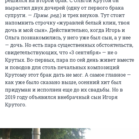
решился на второй брак. С Ольгой Крутой он
вырастил двух дочерей (одну от первого брака
супруги. —
Прим. ред.
) и трех внуков. Тут стоит
напомнить строчку «журавлей белый клин, твоя
дочь и мой сын». Действительно, когда Игорь и
Ольга познакомились, у него уже был сын, а у нее
— дочь. Но есть пара существенных обстоятельств,
свидетельствующих, что «3 сентября» — не о
Крутых. Во-первых, пара по сей день живет вместе
и поводов для столь печальных композиций
Крутому этот брак дать не мог. А самое главное —
как уже было сказано выше, осенний хит был
придуман и исполнен еще до их свадьбы. Но в
2019 году объявился внебрачный сын Игоря
Крутого.