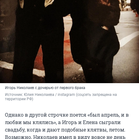
Игорь Николаев с дочерью от первого брака
Источник: 
Юлия Николаева / instagram (соцсеть запрещена на 
территории РФ)
Однако в другой строчке поется «был апрель, и в
любви мы клялись», а Игорь и Елена сыграли
свадьбу, когда и дают подобные клятвы, летом.
Возможно, Николаев имел в виду вовсе не день