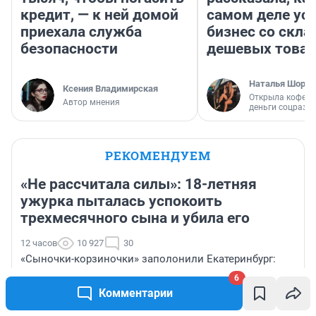
кредит, — к ней домой
самом деле ус
приехала служба
бизнес со скл
безопасности
дешевых това
Наталья Шорох
Ксения Владимирская
Открыла кофейн
Автор мнения
деньги соцразв
РЕКОМЕНДУЕМ
«Не рассчитала силы»: 18-летняя
ужурка пыталась успокоить
трехмесячного сына и убила его
12 часов
10 927
30
«Сыночки-корзиночки» заполонили Екатеринбург:
почему уральские парни массово оставили жен без
6
цветов
Комментарии