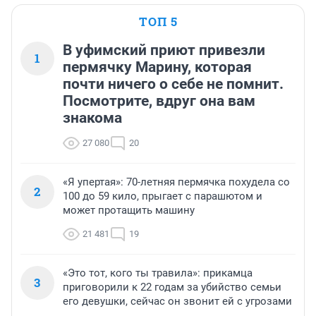
ТОП 5
В уфимский приют привезли
1
пермячку Марину, которая
почти ничего о себе не помнит.
Посмотрите, вдруг она вам
знакома
27 080
20
«Я упертая»: 70-летняя пермячка похудела со
2
100 до 59 кило, прыгает с парашютом и
может протащить машину
21 481
19
«Это тот, кого ты травила»: прикамца
3
приговорили к 22 годам за убийство семьи
его девушки, сейчас он звонит ей с угрозами