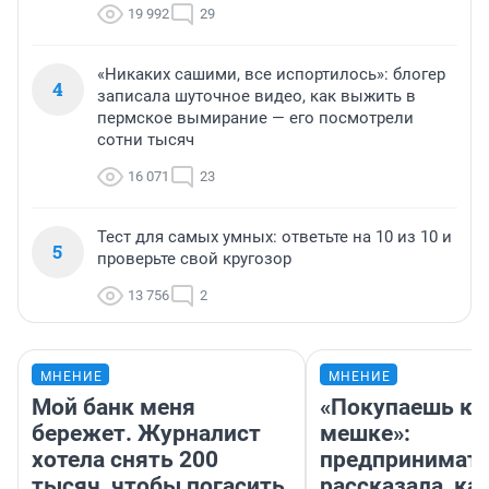
19 992
29
«Никаких сашими, все испортилось»: блогер
4
записала шуточное видео, как выжить в
пермское вымирание — его посмотрели
сотни тысяч
16 071
23
Тест для самых умных: ответьте на 10 из 10 и
5
проверьте свой кругозор
13 756
2
МНЕНИЕ
МНЕНИЕ
Мой банк меня
«Покупаешь ко
бережет. Журналист
мешке»:
хотела снять 200
предпринимат
тысяч, чтобы погасить
рассказала, как