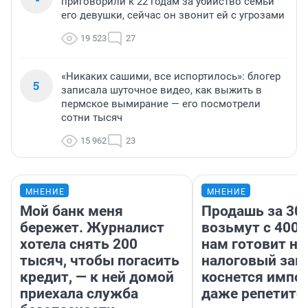
приговорили к 22 годам за убийство семьи
его девушки, сейчас он звонит ей с угрозами
19 523
27
«Никаких сашими, все испортилось»: блогер
5
записала шуточное видео, как выжить в
пермское вымирание — его посмотрели
сотни тысяч
15 962
23
МНЕНИЕ
МНЕНИЕ
Мой банк меня
Продашь за 300
бережет. Журналист
возьмут с 4000
хотела снять 200
нам готовит н
тысяч, чтобы погасить
налоговый зако
кредит, — к ней домой
коснется импор
приехала служба
даже репетито