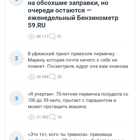
на обсохшие заправки, но
очереди остаются —
еженедельный Бензинометр
59.RU
86 117
51
В уфимский приют привезли пермячку
2
Марину, которая почти ничего о себе не
помнит. Посмотрите, вдруг она вам знакома
26 554
20
«Я упертая»: 70-летняя пермячка похудела со
3
100 до 59 кило, прыгает с парашютом и
может протащить машину
21 392
16
«Это тот, кого ты травила»: прикамца
4