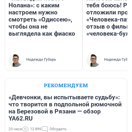
Нолана»: с каким
тебя боюсь! Ра
настроем нужно
отложили прок
смотреть «Одиссею»,
«Человека-пау
чтобы она не
отзыв о фильм
выглядела как фиаско
«человека-бул
Надежда Губарь
Надежда Губар
РЕКОМЕНДУЕМ
«Девчонки, вы испытываете судьбу»:
что творится в подпольной рюмочной
на Березовой в Рязани — обзор
YA62.RU
23 часа
12 899
Обсудить