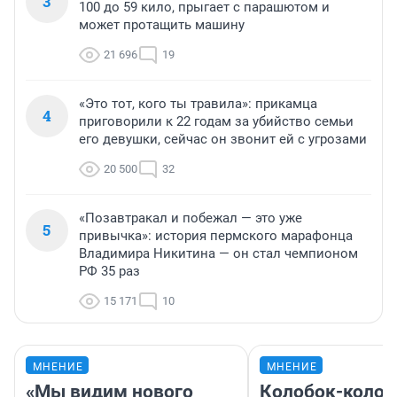
3
100 до 59 кило, прыгает с парашютом и
может протащить машину
21 696
19
«Это тот, кого ты травила»: прикамца
4
приговорили к 22 годам за убийство семьи
его девушки, сейчас он звонит ей с угрозами
20 500
32
«Позавтракал и побежал — это уже
5
привычка»: история пермского марафонца
Владимира Никитина — он стал чемпионом
РФ 35 раз
15 171
10
МНЕНИЕ
МНЕНИЕ
«Мы видим нового
Колобок-колобо