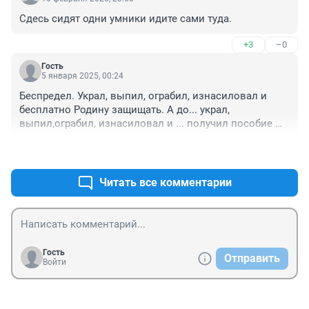
Сдесь сидят одни умники идите сами туда.
+3
–0
Гость
5 января 2025, 00:24
Беспредел. Украл, выпил, ограбил, изнасиловал и 
бесплатно Родину защищать. А до... украл, 
выпил,ограбил, изнасиловал и ... получил пособие 
защитника отечества??? . О времена о нравы.
+0
–0
Читать все комментарии
Гость
Отправить
Войти