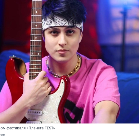
ром фестиваля «Планета FEST»
com