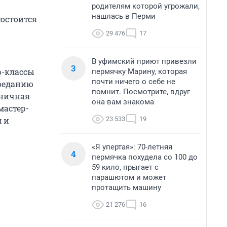
родителям которой угрожали,
нашлась в Перми
состоится
29 476
17
В уфимский приют привезли
3
р-классы
пермячку Марину, которая
почти ничего о себе не
поеданию
помнит. Посмотрите, вдруг
дничная
она вам знакома
мастер-
23 533
19
 и
«Я упертая»: 70-летняя
4
пермячка похудела со 100 до
59 кило, прыгает с
парашютом и может
протащить машину
21 276
16