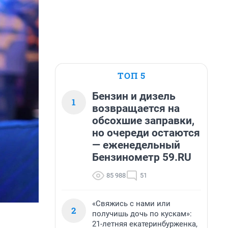
ТОП 5
Бензин и дизель
1
возвращается на
обсохшие заправки,
но очереди остаются
— еженедельный
Бензинометр 59.RU
85 988
51
«Свяжись с нами или
2
получишь дочь по кускам»:
21-летняя екатеринбурженка,