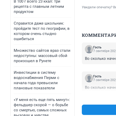
В 100 г всего 23 ккал: три
рецепта с главным летним
Увидели опечатку? В
продуктом
Справится даже школьник:
пройдите тест по географии, в
котором очень стыдно
КОММЕНТАР
ошибиться
Гость
Множество сайтов враз стали
7 сентября 202
недоступны: массовый сбой
Во сколько начн
произошел в Рунете
Инвестиции в систему
Гость
водоснабжения Перми с
7 сентября 202
начала года превысили
Во сколько начн
плановые показатели
«У меня есть еще пять минут»:
фельдшер скорой — о борьбе
со смертью, самых сложных
вызовах и чувстве