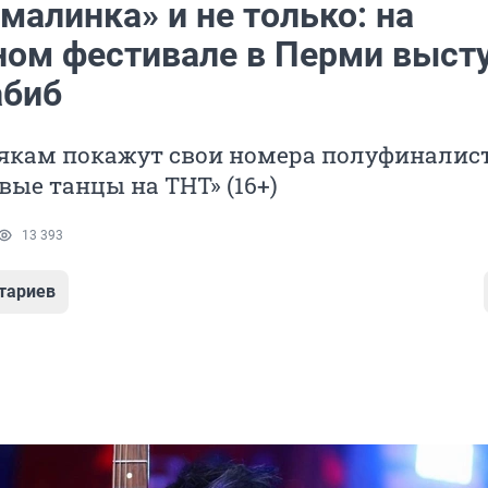
малинка» и не только: на
ном фестивале в Перми выст
абиб
якам покажут свои номера полуфиналис
вые танцы на ТНТ» (16+)
13 393
тариев