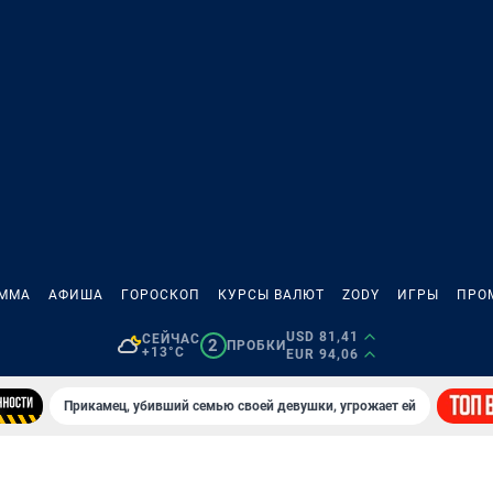
АММА
АФИША
ГОРОСКОП
КУРСЫ ВАЛЮТ
ZODY
ИГРЫ
ПРО
USD 81,41
СЕЙЧАС
2
ПРОБКИ
+13°C
EUR 94,06
Прикамец, убивший семью своей девушки, угрожает ей