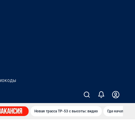
МОКОДЫ
Новая трасса ТР-53 с высоты: видео
Где начать нов