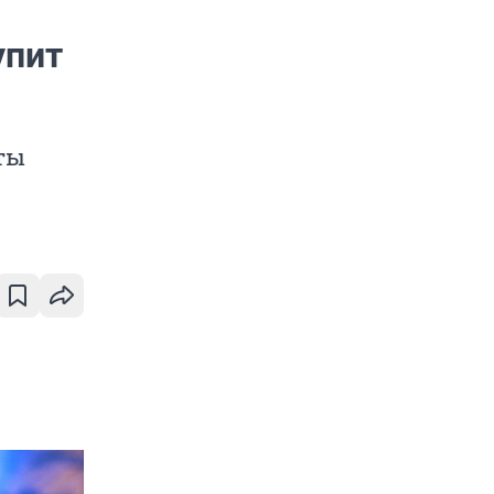
упит
ты