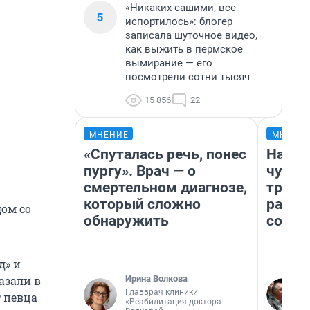
«Никаких сашими, все
5
испортилось»: блогер
записала шуточное видео,
как выжить в пермское
вымирание — его
посмотрели сотни тысяч
15 856
22
МНЕНИЕ
МНЕНИ
«Спуталась речь, понес
Насле
пургу». Врач — о
чудом
смертельном диагнозе,
транс
который сложно
разне
ом со
обнаружить
совет
д» и
Ирина Волкова
азали в
Главврач клиники
 певца
«Реабилитация доктора