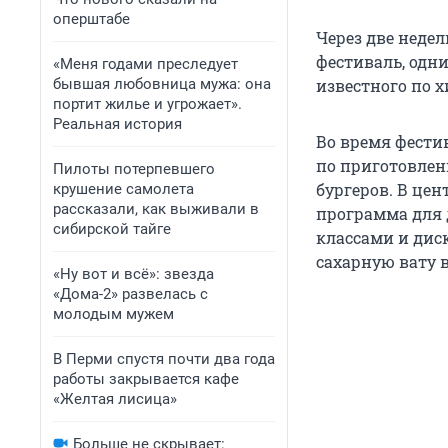
оперштабе
Через две недел
фестиваль, одни
«Меня годами преследует
бывшая любовница мужа: она
известного по х
портит жилье и угрожает».
Реальная история
Во время фестив
по приготовлен
Пилоты потерпевшего
бургеров. В це
крушение самолета
рассказали, как выживали в
программа для 
сибирской тайге
классами и дис
сахарную вату в
«Ну вот и всё»: звезда
«Дома-2» развелась с
молодым мужем
В Перми спустя почти два года
работы закрывается кафе
«Желтая лисица»
Больше не скрывает: