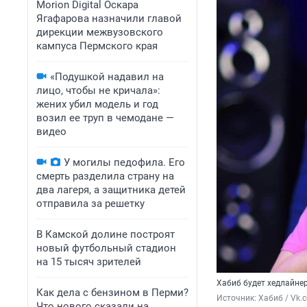
Morion Digital Оскара
Ягафарова назначили главой
дирекции межвузовского
кампуса Пермского края
«Подушкой надавил на
лицо, чтобы не кричала»:
жених убил модель и год
возил ее труп в чемодане —
видео
У могилы педофила. Его
смерть разделила страну на
два лагеря, а защитника детей
отправила за решетку
В Камской долине построят
новый футбольный стадион
на 15 тысяч зрителей
Хабиб будет хедлайне
Как дела с бензином в Перми?
Источник: 
Хабиб / Vk.
Что нового сказали на