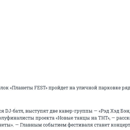
ок «Планеты FEST» пройдет на уличной парковке ряд
ся DJ-батл, выступят две кавер-группы — «Рэд Хэд Бэн
полуфиналисты проекта «Новые танцы на ТНТ», — расск
неты». — Главным событием фестиваля станет концерт