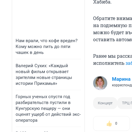
Хабиба.
Обратите внима
на подземную п
можно будет въ
оставить автом
Нам врали, что кофе вреден?
Кому можно пить до пяти
чашек в день
Ранее мы расска
исполнитель
за
Валерий Сухих: «Каждый
новый фильм открывает
зрителям новые страницы
Марина 
истории Прикамья»
корреспонд
Горных ученых спустя год
разбирательств пустили в
Концерт
ТРЦ 
Кунгурскую пещеру — они
оценят ущерб от действий экс-
оператора
0