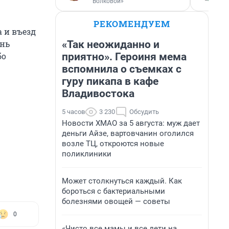
Волковой»
РЕКОМЕНДУЕМ
 и въезд
«Так неожиданно и
ень
приятно». Героиня мема
бо
вспомнила о съемках с
гуру пикапа в кафе
Владивостока
5 часов
3 230
Обсудить
Новости ХМАО за 5 августа: муж дает
деньги Айзе, вартовчанин оголился
возле ТЦ, откроются новые
поликлиники
Может столкнуться каждый. Как
бороться с бактериальными
болезнями овощей — советы
0
«Чисто все мамы и все дети на