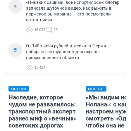
«Никаких сашими, все испортилось»: блогер
4
записала шуточное видео, как выжить в
пермское вымирание — его посмотрели
сотни тысяч
16 048
23
От 140 тысяч рублей в месяц: в Перми
5
набирают сотрудников для охраны
промышленного объекта
15 424
МНЕНИЕ
МНЕНИЕ
Наследие, которое
«Мы видим нов
чудом не развалилось:
Нолана»: с как
транспортный эксперт
настроем нужн
разнес миф о «вечных»
смотреть «Оди
советских дорогах
чтобы она не