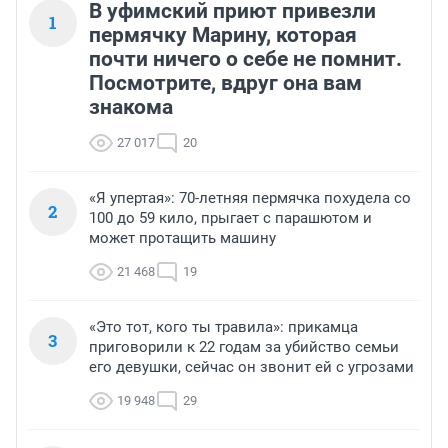
В уфимский приют привезли
1
пермячку Марину, которая
почти ничего о себе не помнит.
Посмотрите, вдруг она вам
знакома
27 017
20
«Я упертая»: 70-летняя пермячка похудела со
2
100 до 59 кило, прыгает с парашютом и
может протащить машину
21 468
19
«Это тот, кого ты травила»: прикамца
3
приговорили к 22 годам за убийство семьи
его девушки, сейчас он звонит ей с угрозами
19 948
29