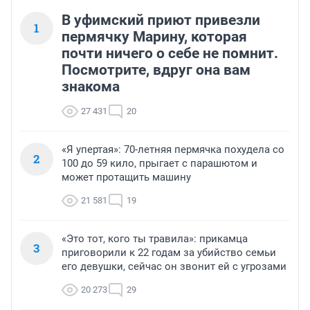
В уфимский приют привезли
1
пермячку Марину, которая
почти ничего о себе не помнит.
Посмотрите, вдруг она вам
знакома
27 431
20
«Я упертая»: 70-летняя пермячка похудела со
2
100 до 59 кило, прыгает с парашютом и
может протащить машину
21 581
19
«Это тот, кого ты травила»: прикамца
3
приговорили к 22 годам за убийство семьи
его девушки, сейчас он звонит ей с угрозами
20 273
29