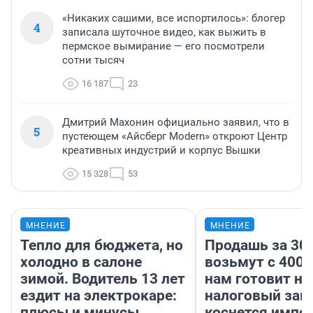
«Никаких сашими, все испортилось»: блогер
4
записала шуточное видео, как выжить в
пермское вымирание — его посмотрели
сотни тысяч
16 187
23
Дмитрий Махонин официально заявил, что в
5
пустеющем «Айсберг Modern» откроют Центр
креативных индустрий и корпус Вышки
15 328
53
МНЕНИЕ
МНЕНИЕ
Тепло для бюджета, но
Продашь за 300
холодно в салоне
возьмут с 4000
зимой. Водитель 13 лет
нам готовит н
ездит на электрокаре:
налоговый зако
плюсы и минусы
коснется импор