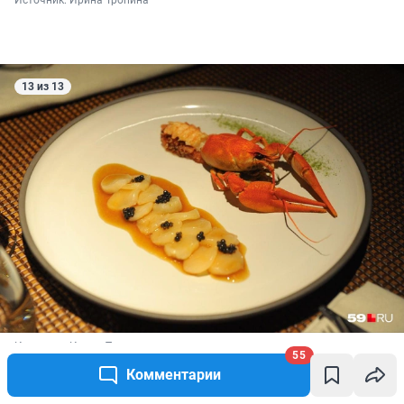
Источник: 
Ирина Тропина
13 из 13
Источник: 
Ирина Тропина
55
Комментарии
Во второй курс гастроужина вошли рулетики с