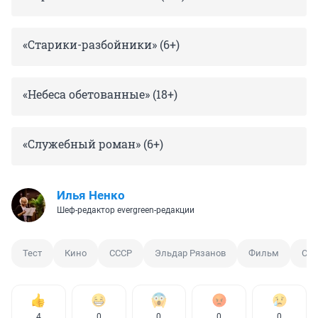
«Старики-разбойники» (6+)
«Небеса обетованные» (18+)
«Служебный роман» (6+)
Илья Ненко
Шеф-редактор evergreen-редакции
Тест
Кино
СССР
Эльдар Рязанов
Фильм
Сов
4
0
0
0
0