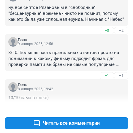
ну, все снятое Рязановым в "свободные" 
"бесцензурные" времена - никто не помнит, потому 
как это была уже сплошная ерунда. Начиная с "Небес"
+0
–2
Гость
9 января 2025, 12:58
8/10. Большая часть правильных ответов просто на 
понимании к какому фильму подходит фраза, для 
проверки памяти выбраны не самые популярные 
фразы, и фильмы тоже, например, фильм "Небеса 
+1
–1
обетованные" - это, как говорится, кино на один раз, 
чаще чем раз в 10 лет смотреть вряд ли будешь. Хотя, 
Гость
конечно, о вкусах не спорят.
8 января 2025, 19:42
10/10 сама в шоке)
+1
–0
Читать все комментарии