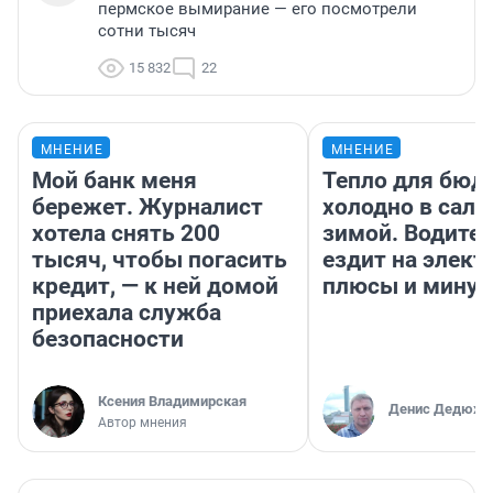
пермское вымирание — его посмотрели
сотни тысяч
15 832
22
МНЕНИЕ
МНЕНИЕ
Мой банк меня
Тепло для бюд
бережет. Журналист
холодно в сало
хотела снять 200
зимой. Водител
тысяч, чтобы погасить
ездит на элект
кредит, — к ней домой
плюсы и мину
приехала служба
безопасности
Ксения Владимирская
Денис Дедюхи
Автор мнения