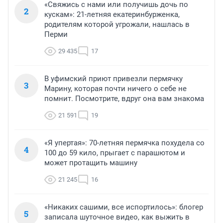
«Свяжись с нами или получишь дочь по
2
кускам»: 21-летняя екатеринбурженка,
родителям которой угрожали, нашлась в
Перми
29 435
17
В уфимский приют привезли пермячку
3
Марину, которая почти ничего о себе не
помнит. Посмотрите, вдруг она вам знакома
21 591
19
«Я упертая»: 70-летняя пермячка похудела со
4
100 до 59 кило, прыгает с парашютом и
может протащить машину
21 245
16
«Никаких сашими, все испортилось»: блогер
5
записала шуточное видео, как выжить в