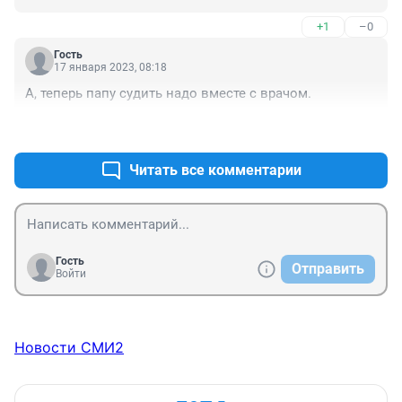
Девочек подвергшихся обрезанию жалеть, считать 
+1
–0
жертвами насилия, а не благочестивыми женщинами. 
И заниматься этим обычаем, а не закрывать на это 
Гость
глаза.
17 января 2023, 08:18
А, теперь папу судить надо вместе с врачом.
+3
–0
Читать все комментарии
Гость
Отправить
Войти
Новости СМИ2