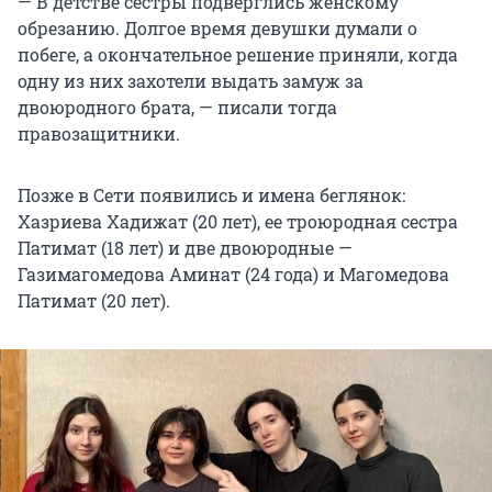
— В детстве сестры подверглись женскому
обрезанию. Долгое время девушки думали о
побеге, а окончательное решение приняли, когда
одну из них захотели выдать замуж за
двоюродного брата, — писали тогда
правозащитники.
Позже в Сети появились и имена беглянок:
Хазриева Хадижат (20 лет), ее троюродная сестра
Патимат (18 лет) и две двоюродные —
Газимагомедова Аминат (24 года) и Магомедова
Патимат (20 лет).