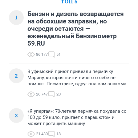
ТОП 5
Бензин и дизель возвращается
1
на обсохшие заправки, но
очереди остаются —
еженедельный Бензинометр
59.RU
86 177
51
В уфимский приют привезли пермячку
2
Марину, которая почти ничего о себе не
помнит. Посмотрите, вдруг она вам знакома
26 747
20
«Я упертая»: 70-летняя пермячка похудела со
3
100 до 59 кило, прыгает с парашютом и
может протащить машину
21 430
18