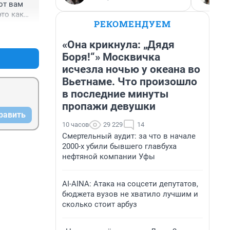
т вам 
то какие 
РЕКОМЕНДУЕМ
 деньги 
+0
–0
 
«Она крикнула: „Дядя
: бабуля 
Боря!“» Москвичка
 рыться 
ржет...
исчезла ночью у океана во
Вьетнаме. Что произошло
в последние минуты
пропажи девушки
равить
10 часов
29 229
14
Смертельный аудит: за что в начале
2000-х убили бывшего главбуха
нефтяной компании Уфы
AI-AINA: Атака на соцсети депутатов,
бюджета вузов не хватило лучшим и
сколько стоит арбуз