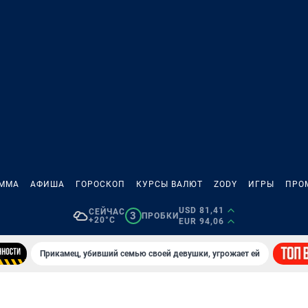
АММА
АФИША
ГОРОСКОП
КУРСЫ ВАЛЮТ
ZODY
ИГРЫ
ПРО
USD 81,41
СЕЙЧАС
3
ПРОБКИ
+20°C
EUR 94,06
Прикамец, убивший семью своей девушки, угрожает ей