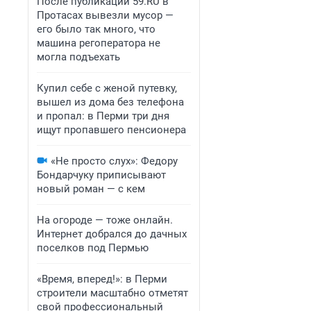
После публикации 59.RU в
Протасах вывезли мусор —
его было так много, что
машина регоператора не
могла подъехать
Купил себе с женой путевку,
вышел из дома без телефона
и пропал: в Перми три дня
ищут пропавшего пенсионера
«Не просто слух»: Федору
Бондарчуку приписывают
новый роман — с кем
На огороде — тоже онлайн.
Интернет добрался до дачных
поселков под Пермью
«Время, вперед!»: в Перми
строители масштабно отметят
свой профессиональный