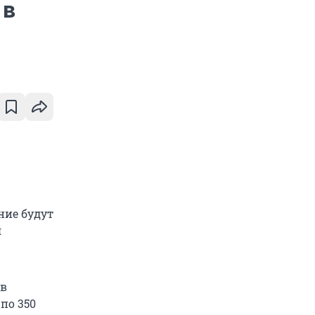
 в
ние будут
я
 в
по 350