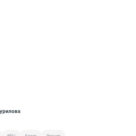
урилова
РПЦ
Билет
Лекция