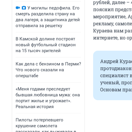
рублей, далее – 
У могилы педофила. Его
пояснил предст
смерть разделила страну на
мероприятие, Ар
два лагеря, а защитника детей
рекламу, самоле
отправила за решетку
Кураева нам раз
интернете, но 
В Камской долине построят
новый футбольный стадион
на 15 тысяч зрителей
Андрей Кура
Как дела с бензином в Перми?
протодиакон 
Что нового сказали на
специалист 
оперштабе
ученый, про
«Меня годами преследует
Основам пра
бывшая любовница мужа: она
портит жилье и угрожает».
Реальная история
Пилоты потерпевшего
крушение самолета
рассказали, как выживали в