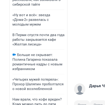
сибирской тайге
«Ну вот и всё»: звезда
«Дома-2» развелась с
молодым мужем
В Перми спустя почти два года
работы закрывается кафе
«Желтая лисица»
Больше не скрывает:
Полина Гагарина показала
романтичные кадры с новым
избранником
«Четырех мужей потеряла»:
Прохор Шаляпин проболтался
Дарья Ч
о новой возлюбленной
Нам врали, что кофе вреден?
Кому можно пить до пяти
Пасха
Пермь