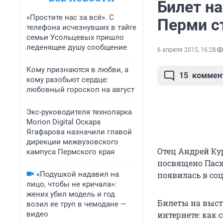
Билет н
«Простите нас за всё». С
Перми ст
телефона исчезнувших в тайге
семьи Усольцевых пришло
леденящее душу сообщение
6 апреля 2015, 16:28
Кому признаются в любви, а
15
коммен
кому разобьют сердце:
любовный гороскоп на август
Экс-руководителя технопарка
Morion Digital Оскара
Ягафарова назначили главой
дирекции межвузовского
Отец Андрей Ку
кампуса Пермского края
посвящено Пасх
«Подушкой надавил на
появилась в со
лицо, чтобы не кричала»:
жених убил модель и год
Билеты на выст
возил ее труп в чемодане —
видео
интернете: как 