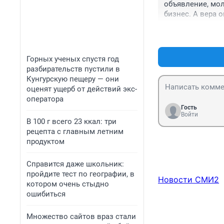
объявление, мол
бизнес. А вера о
то заведения по
берут. А однажд
матерью", там е
еле ходящая, го
Горных ученых спустя год
в этом пакете, о
разбирательств пустили в
Кунгурскую пещеру — они
оценят ущерб от действий экс-
оператора
Гость
Войти
В 100 г всего 23 ккал: три
рецепта с главным летним
продуктом
Справится даже школьник:
пройдите тест по географии, в
Новости СМИ2
котором очень стыдно
ошибиться
Множество сайтов враз стали