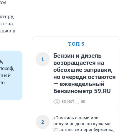
нам
ктору,
а г-на
лько в
ТОП 5
Бензин и дизель
1
ь,
возвращается на
лософ,
обсохшие заправки,
овный
но очереди остаются
по
— еженедельный
Бензинометр 59.RU
85 957
50
«Свяжись с нами или
2
получишь дочь по кускам»:
21-летняя екатеринбурженка,