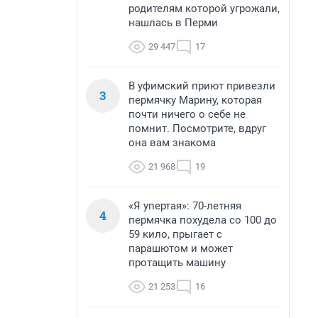
родителям которой угрожали,
нашлась в Перми
29 447
17
В уфимский приют привезли
3
пермячку Марину, которая
почти ничего о себе не
помнит. Посмотрите, вдруг
она вам знакома
21 968
19
«Я упертая»: 70-летняя
4
пермячка похудела со 100 до
59 кило, прыгает с
парашютом и может
протащить машину
21 253
16