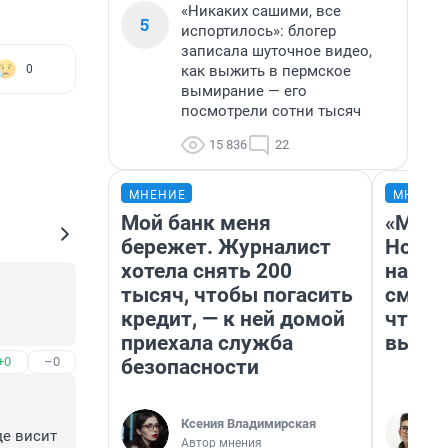
«Никаких сашими, все
5
испортилось»: блогер
записала шуточное видео,
как выжить в пермское
0
вымирание — его
посмотрели сотни тысяч
15 836
22
МНЕНИЕ
МНЕНИ
Мой банк меня
«Мы в
бережет. Журналист
Нолан
хотела снять 200
настр
тысяч, чтобы погасить
смотр
кредит, — к ней домой
чтобы
приехала служба
выгля
+0
–0
безопасности
Ксения Владимирская
е висит 
Автор мнения