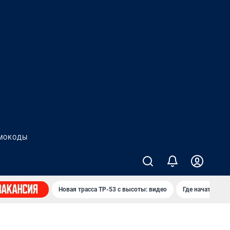
МОКОДЫ
Новая трасса ТР-53 с высоты: видео
Где начать нов