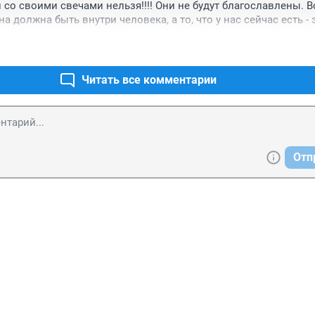
 со своими свечами нельзя!!!! Они не будут благославлены. Во
на должна быть внутри человека, а то, что у нас сейчас есть - э
 отмыванию денег. Попы ездят на лексусах, интересно где они
ы был в церкви, которая находится на кладбище за "скорбящей
сть стол для пожертвований, наблюдал там следующую картину
дов восьмидесяти, принесла подаяние (консервы), попы стали
Читать все комментарии
дин другому и говорит: опять эти консервы, другой в ответ ему 
Отп