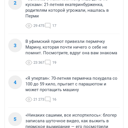
2
кускам»: 21-летняя екатеринбурженка,
родителям которой угрожали, нашлась в
Перми
29 475
17
В уфимский приют привезли пермячку
3
Марину, которая почти ничего о себе не
помнит. Посмотрите, вдруг она вам знакома
23 367
19
«Я упертая»: 70-летняя пермячка похудела со
4
100 до 59 кило, прыгает с парашютом и
может протащить машину
21 273
16
«Никаких сашими, все испортилось»: блогер
5
записала шуточное видео, как выжить в
пермское вымирание — его посмотрели