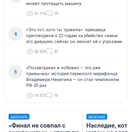
может протащить машину
21 710
19
«Это тот, кого ты травила»: прикамца
4
приговорили к 22 годам за убийство семьи
его девушки, сейчас он звонит ей с угрозами
20 520
32
«Позавтракал и побежал — это уже
5
привычка»: история пермского марафонца
Владимира Никитина — он стал чемпионом
РФ 35 раз
15 272
10
МНЕНИЕ
МНЕНИЕ
«Финал не совпал с
Наследие, кото