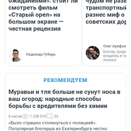
ожиданиями»: стоит ли
чудом не разва
смотреть фильм
транспортный 
«Старый орел» на
разнес миф о 
большом экране —
советских доро
честная рецензия
Олег Арефьев
Блогер, предпри
Надежда Губарь
владелец в тра
бизнесе
РЕКОМЕНДУЕМ
Муравьи и тля больше не сунут носа в
ваш огород: народные способы
борьбы с вредителями без химии
6 часов
1 238 510
53
«Было страшно столкнуться с полицией».
Популярная блогерша из Екатеринбурга честно