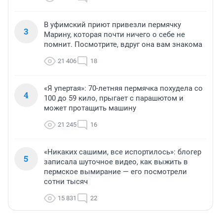
В уфимский приют привезли пермячку
3
Марину, которая почти ничего о себе не
помнит. Посмотрите, вдруг она вам знакома
21 406
18
«Я упертая»: 70-летняя пермячка похудела со
4
100 до 59 кило, прыгает с парашютом и
может протащить машину
21 245
16
«Никаких сашими, все испортилось»: блогер
5
записала шуточное видео, как выжить в
пермское вымирание — его посмотрели
сотни тысяч
15 831
22