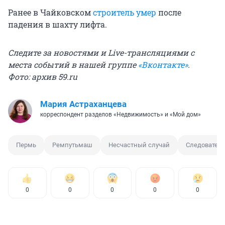
Ранее в Чайковском
строитель умер
после
падения в шахту лифта.
Следите за новостями и Live-трансляциями с
места событий в нашей группе
«Вконтакте»
.
Фото: архив 59.ru
Мария Астраханцева
корреспондент разделов «Недвижимость» и «Мой дом»
Пермь
Ремпутьмаш
Несчастный случай
Следовател
0
0
0
0
0