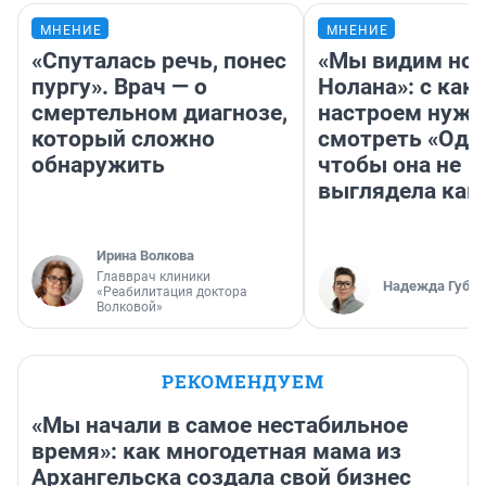
МНЕНИЕ
МНЕНИЕ
«Спуталась речь, понес
«Мы видим нов
пургу». Врач — о
Нолана»: с как
смертельном диагнозе,
настроем нужн
который сложно
смотреть «Оди
обнаружить
чтобы она не
выглядела как
Ирина Волкова
Главврач клиники
Надежда Губар
«Реабилитация доктора
Волковой»
РЕКОМЕНДУЕМ
«Мы начали в самое нестабильное
время»: как многодетная мама из
Архангельска создала свой бизнес