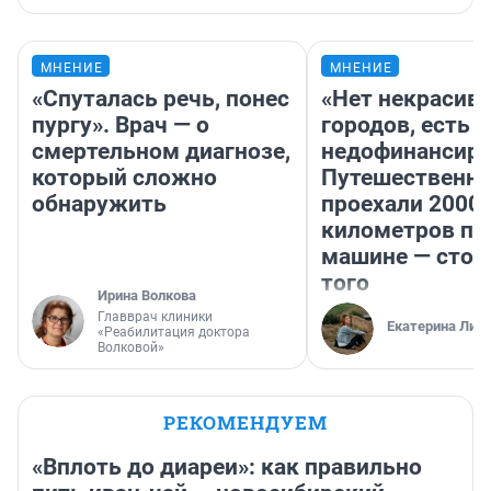
МНЕНИЕ
МНЕНИЕ
«Спуталась речь, понес
«Нет некрасив
пургу». Врач — о
городов, есть
смертельном диагнозе,
недофинансиро
который сложно
Путешественн
обнаружить
проехали 2000
километров по 
машине — стои
того
Ирина Волкова
Главврач клиники
Екатерина Лит
«Реабилитация доктора
Волковой»
РЕКОМЕНДУЕМ
«Вплоть до диареи»: как правильно