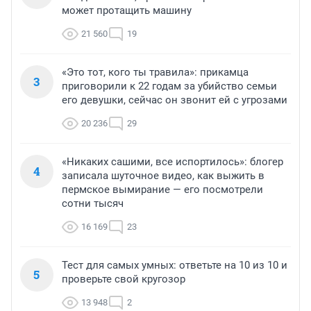
может протащить машину
21 560
19
«Это тот, кого ты травила»: прикамца
3
приговорили к 22 годам за убийство семьи
его девушки, сейчас он звонит ей с угрозами
20 236
29
«Никаких сашими, все испортилось»: блогер
4
записала шуточное видео, как выжить в
пермское вымирание — его посмотрели
сотни тысяч
16 169
23
Тест для самых умных: ответьте на 10 из 10 и
5
проверьте свой кругозор
13 948
2