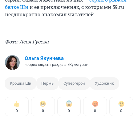
белке Ши
и ее приключениях, с которыми 59.ru
неоднократно знакомил читателей.
Фото: Леся Гусева
Ольга Якунчева
корреспондент раздела «Культура»
Крошка Ши
Пермь
Супергерой
Художник
0
0
0
0
0