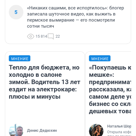
«Никаких сашими, все испортилось»: блогер
5
записала шуточное видео, как выжить в
пермское вымирание — его посмотрели
сотни тысяч
15 814
22
МНЕНИЕ
МНЕНИЕ
Тепло для бюджета, но
«Покупаешь ко
холодно в салоне
мешке»:
зимой. Водитель 13 лет
предпринимат
ездит на электрокаре:
рассказала, как
плюсы и минусы
самом деле ус
бизнес со скл
дешевых това
Наталья Шорох
Денис Дедюхин
Открыла кофейн