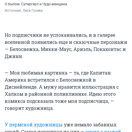
О былом. Супергерл и Чудо-женщина
Источник: 
Леся Гусева
Но подписчики не успокаивались, и в галерее
вселенной появились еще и сказочные персонажи
— Белоснежка, Микки-Маус, Ариэль, Покахонтас и
Джинн.
— Моя любимая картинка — та, где Капитан
Америка встретился с Белоснежкой в
Диснейленде. А мужу нравится иллюстрация с
Халком в районной поликлинике. Идею этого
комикса подсказала тоже моя подписчица, —
говорит художница.
У пермской художницы
уже немало забавных
серий. Самая известная из них —
серия о рыжей