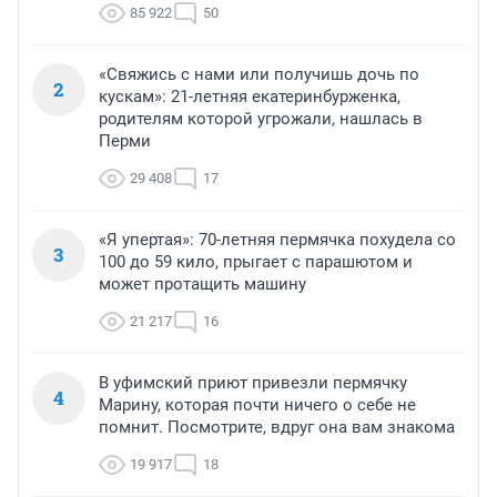
85 922
50
«Свяжись с нами или получишь дочь по
2
кускам»: 21-летняя екатеринбурженка,
родителям которой угрожали, нашлась в
Перми
29 408
17
«Я упертая»: 70-летняя пермячка похудела со
3
100 до 59 кило, прыгает с парашютом и
может протащить машину
21 217
16
В уфимский приют привезли пермячку
4
Марину, которая почти ничего о себе не
помнит. Посмотрите, вдруг она вам знакома
19 917
18