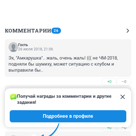
КОММЕНТАРИИ
26
Гость
26 июля 2018, 21:06
Эх, "Амкарушка".. жаль, очень жаль! ((( не ЧМ-2018, 
подняли бы шумиху, может ситуацию с клубом и 
выправили бы..
+0
–0
Гость
26 июля 2018, 18:32
Получай награды за комментарии и другие 
задания!
Другие регионы десятилетиями спонсируют свои 
клубы и никак не могут выйти в Премьер-лигу. У нас 
Подробнее в профиле
же в Прикамье такой клуб был - "Амкар", звёзд с неба 
конечно не хватал, но он был и его любили! 
+0
–0
Сохранить клуб была святая обязанность 
руководства края, найти спонсоров, того же 