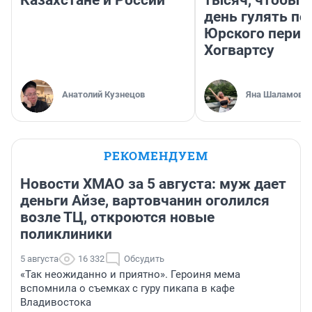
Казахстане и России
тысяч, чтобы 
день гулять по
Юрского перио
Хогвартсу
Анатолий Кузнецов
Яна Шаламова
РЕКОМЕНДУЕМ
Новости ХМАО за 5 августа: муж дает
деньги Айзе, вартовчанин оголился
возле ТЦ, откроются новые
поликлиники
5 августа
16 332
Обсудить
«Так неожиданно и приятно». Героиня мема
вспомнила о съемках с гуру пикапа в кафе
Владивостока