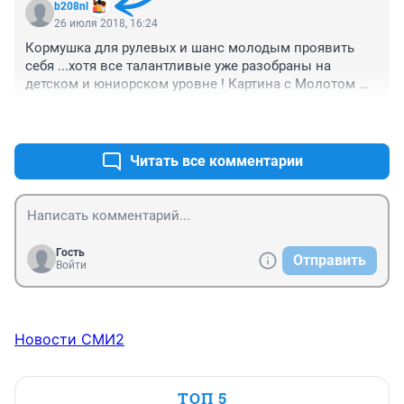
b208nl
Рыболовлева привлечь, на "Монако" деньги нашёл 
26 июля 2018, 16:24
же, а там бюджет в сравнении с "Амкаром" просто 
Кормушка для рулевых и шанс молодым проявить 
космический!!! Было бы желание..
себя ...хотя все талантливые уже разобраны на 
детском и юниорском уровне ! Картина с Молотом 
как под копирку, мало кто остаётся в Перми ! В любом 
+0
–0
случае желаю победы !!!
Читать все комментарии
Гость
Отправить
Войти
Новости СМИ2
ТОП 5