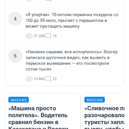
«Я упертая»: 70-летняя пермячка похудела со
4
100 до 59 кило, прыгает с парашютом и
может протащить машину
21 288
16
«Никаких сашими, все испортилось»: блогер
5
записала шуточное видео, как выжить в
пермское вымирание — его посмотрели
сотни тысяч
15 866
22
МНЕНИЕ
МНЕНИЕ
«Машина просто
«Сливочное пи
полетела». Водитель
разочаровало»
сравнил бензин в
туристы запла