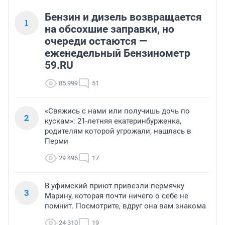
Бензин и дизель возвращается
1
на обсохшие заправки, но
очереди остаются —
еженедельный Бензинометр
59.RU
85 999
51
«Свяжись с нами или получишь дочь по
2
кускам»: 21-летняя екатеринбурженка,
родителям которой угрожали, нашлась в
Перми
29 496
17
В уфимский приют привезли пермячку
3
Марину, которая почти ничего о себе не
помнит. Посмотрите, вдруг она вам знакома
24 310
19