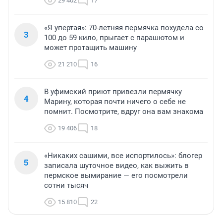
29 402
17
«Я упертая»: 70-летняя пермячка похудела со
3
100 до 59 кило, прыгает с парашютом и
может протащить машину
21 210
16
В уфимский приют привезли пермячку
4
Марину, которая почти ничего о себе не
помнит. Посмотрите, вдруг она вам знакома
19 406
18
«Никаких сашими, все испортилось»: блогер
5
записала шуточное видео, как выжить в
пермское вымирание — его посмотрели
сотни тысяч
15 810
22