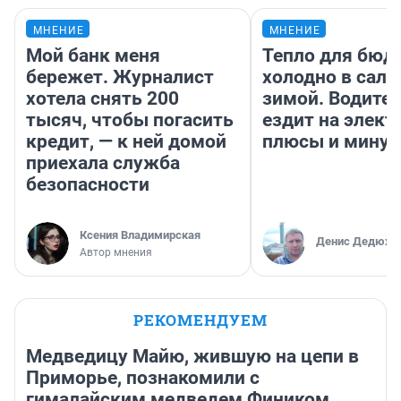
МНЕНИЕ
МНЕНИЕ
Мой банк меня
Тепло для бюд
бережет. Журналист
холодно в сало
хотела снять 200
зимой. Водител
тысяч, чтобы погасить
ездит на элект
кредит, — к ней домой
плюсы и мину
приехала служба
безопасности
Ксения Владимирская
Денис Дедюхи
Автор мнения
РЕКОМЕНДУЕМ
Медведицу Майю, жившую на цепи в
Приморье, познакомили с
гималайским медведем Фиником