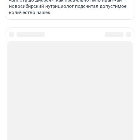
«Вплоть до диареи»: как правильно пить иван-чай —
новосибирский нутрициолог подсчитал допустимое
количество чашек