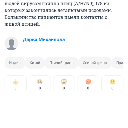
людей вирусом гриппа птиц (A/H7N9), 178 из
которых закончились летальными исходами.
Большинство пациентов имели контакты с
живой птицей.
Дарья Михайлова
Индия
Китай
Птичий грипп
Свиной грипп
Приви
0
0
0
0
0