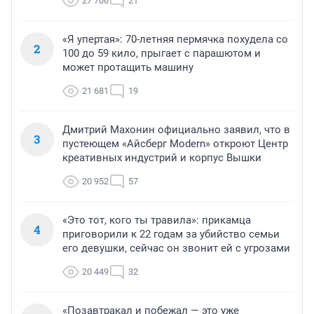
27 706
21
«Я упертая»: 70-летняя пермячка похудела со
2
100 до 59 кило, прыгает с парашютом и
может протащить машину
21 681
19
Дмитрий Махонин официально заявил, что в
3
пустеющем «Айсберг Modern» откроют Центр
креативных индустрий и корпус Вышки
20 952
57
«Это тот, кого ты травила»: прикамца
4
приговорили к 22 годам за убийство семьи
его девушки, сейчас он звонит ей с угрозами
20 449
32
«Позавтракал и побежал — это уже