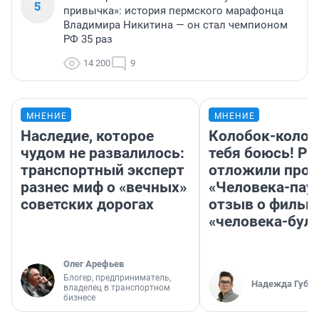
5
привычка»: история пермского марафонца
Владимира Никитина — он стал чемпионом
РФ 35 раз
14 200
9
МНЕНИЕ
МНЕНИЕ
Наследие, которое
Колобок-колобо
чудом не развалилось:
тебя боюсь! Ра
транспортный эксперт
отложили прок
разнес миф о «вечных»
«Человека-пау
советских дорогах
отзыв о фильм
«человека-бул
Олег Арефьев
Блогер, предприниматель,
Надежда Губар
владелец в транспортном
бизнесе