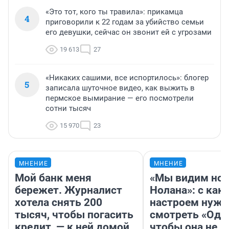
«Это тот, кого ты травила»: прикамца
4
приговорили к 22 годам за убийство семьи
его девушки, сейчас он звонит ей с угрозами
19 613
27
«Никаких сашими, все испортилось»: блогер
5
записала шуточное видео, как выжить в
пермское вымирание — его посмотрели
сотни тысяч
15 970
23
МНЕНИЕ
МНЕНИЕ
Мой банк меня
«Мы видим нов
бережет. Журналист
Нолана»: с как
хотела снять 200
настроем нужн
тысяч, чтобы погасить
смотреть «Оди
кредит, — к ней домой
чтобы она не