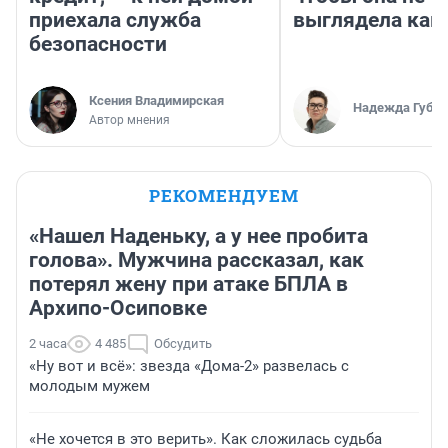
приехала служба
выглядела как
безопасности
Ксения Владимирская
Надежда Губар
Автор мнения
РЕКОМЕНДУЕМ
«Нашел Наденьку, а у нее пробита
голова». Мужчина рассказал, как
потерял жену при атаке БПЛА в
Архипо-Осиповке
2 часа
4 485
Обсудить
«Ну вот и всё»: звезда «Дома-2» развелась с
молодым мужем
«Не хочется в это верить». Как сложилась судьба