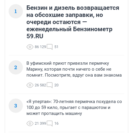
Бензин и дизель возвращается
1
на обсохшие заправки, но
очереди остаются —
еженедельный Бензинометр
59.RU
86 129
51
В уфимский приют привезли пермячку
2
Марину, которая почти ничего о себе не
помнит. Посмотрите, вдруг она вам знакома
26 582
20
«Я упертая»: 70-летняя пермячка похудела со
3
100 до 59 кило, прыгает с парашютом и
может протащить машину
21 399
16