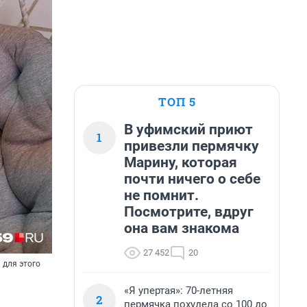
ТОП 5
В уфимский приют
1
привезли пермячку
Марину, которая
почти ничего о себе
не помнит.
Посмотрите, вдруг
она вам знакома
27 452
20
 для этого
«Я упертая»: 70-летняя
2
пермячка похудела со 100 до