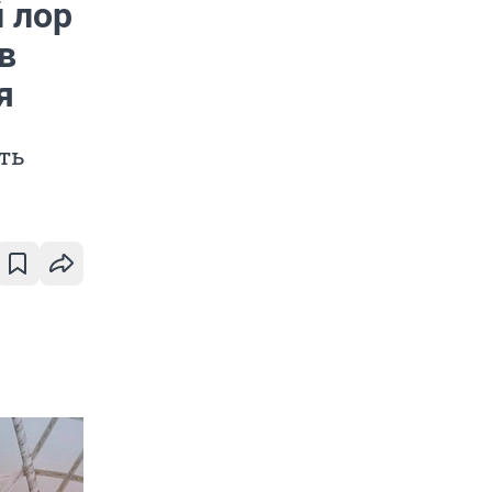
 лор
в
я
ть