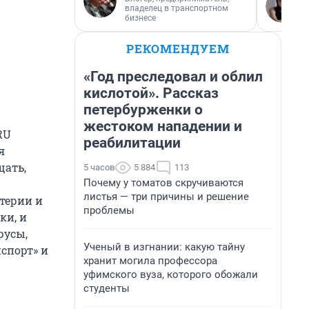
владелец в транспортном
бизнесе
РЕКОМЕНДУЕМ
«Год преследовал и облил
кислотой». Рассказ
петербурженки о
жестоком нападении и
RU
реабилитации
я
щать,
5 часов
5 884
113
Почему у томатов скручиваются
листья — три причины и решение
терии и
проблемы
ки, и
русы,
Ученый в изгнании: какую тайну
спорт» и
хранит могила профессора
уфимского вуза, которого обожали
студенты