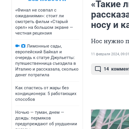
«Такие 
«Финал не совпал с
рассказ
ожиданиями»: стоит ли
смотреть фильм «Старый
носу и 
орел» на большом экране —
честная рецензия
Нос нужно п
Лимонные сады,
европейский Байкал и
11 февраля 2024, 09:0
очередь к статуе Джульетты:
путешественница съездила в
14
коммен
Италию и рассказала, сколько
денег потратила
Как спастись от жары без
кондиционера: 5 работающих
способов
Ночью — туман, днем —
дождь: пермяков
предупреждают об ухудшении