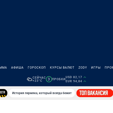
АММА
АФИША
ГОРОСКОП
КУРСЫ ВАЛЮТ
ZODY
ИГРЫ
ПРО
USD 82,17
СЕЙЧАС
3
ПРОБКИ
+23°C
EUR 94,84
История пермяка, который всегда бежит