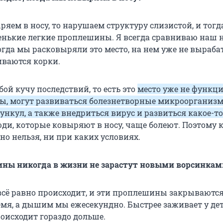
яем в носу, то нарушаем структуру слизистой, и тогд
нькие легкие проплешины. Я всегда сравниваю наш н
огда мы расковыряли это место, на нем уже не выраба
иваются корки.
обой кучу последствий, то есть это
место уже не функци
ты, могут развиваться болезнетворные микроорганизм
нкул, а также внедриться вирус и развиться какое-т
юди, которые ковыряют в носу, чаще болеют. Поэтому
но нельзя, ни при каких условиях.
ны никогда в жизни не зарастут новыми ворсинкам
всё равно происходит, и эти проплешины закрываются
мя, а дышим мы ежесекундно. Быстрее заживает у дет
роисходит гораздо дольше.