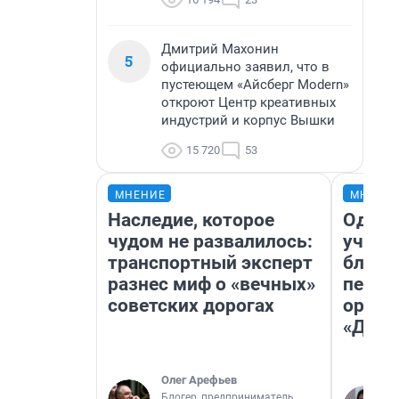
Дмитрий Махонин
5
официально заявил, что в
пустеющем «Айсберг Modern»
откроют Центр креативных
индустрий и корпус Вышки
15 720
53
МНЕНИЕ
МНЕНИ
Наследие, которое
Один 
чудом не развалилось:
учите
транспортный эксперт
благо
разнес миф о «вечных»
пермя
советских дорогах
орган
«Дети
Олег Арефьев
Блогер, предприниматель,