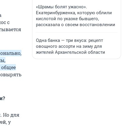
«Шрамы болят ужасно».
Екатеринбурженка, которую облили
а
кислотой по указке бывшего,
ос с
рассказала о своем восстановлении
тывается
Одна банка — три вкуса: рецепт
овощного ассорти на зиму для
жителей Архангельской области
онально,
ы,
о общее
 ковырять
и?
. Но для
ей, у