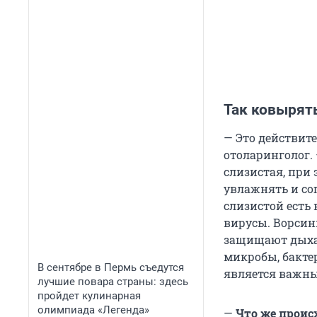
Так ковырять
— Это действите
отоларинголог. 
слизистая, при
увлажнять и со
слизистой есть
вирусы. Ворсин
защищают дыхат
микробы, бакте
В сентябре в Пермь съедутся
является важны
лучшие повара страны: здесь
пройдет кулинарная
олимпиада «Легенда»
—
Что же проис