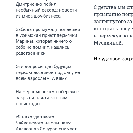
Дмитриенко побил
С детства мы сл
необычный рекорд: новости
признанно непр
из мира шоу-бизнеса
застигнутого за
ковырять носу 
Забыла про мужа: у попавшей
в пермскую кли
в уфимский приют пермячки
Марины, которая ничего о
Мусихиной.
себе не помнит, нашлись
родственники
Не удалось загр
Эти вопросы для будущих
первоклассников под силу не
всем взрослым. А вам?
На Черноморском побережье
закрыли пляжи: что там
происходит
«Я никогда такого
Чайковского не слышал»:
Александр Сокуров снимает