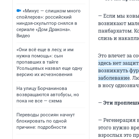
«Минус — слишком много
— Если мы ковыр
спойлеров»: российский
возникают мале
ниндзя-скульптор снялся в
сериале «Дом Дракона».
панбархатом. К
Видео
слизь и накапл
«Они всё еще в лесу, и им
Это влечет за с
нужна помощь»: сын
пропавших в тайге
здесь нет защи
Усольцевых назвал еще одну
возникнуть фуру
версию их исчезновения
заболевание
. Л
в носу однознач
На улицу Борчанинова
возвращаются автобусы, но
пока не все — схема
—
Эти проплеши
Переводы россиян начнут
— Регенерация 
блокировать по одной
этого нужно вре
причине: подробности
взрослых это п