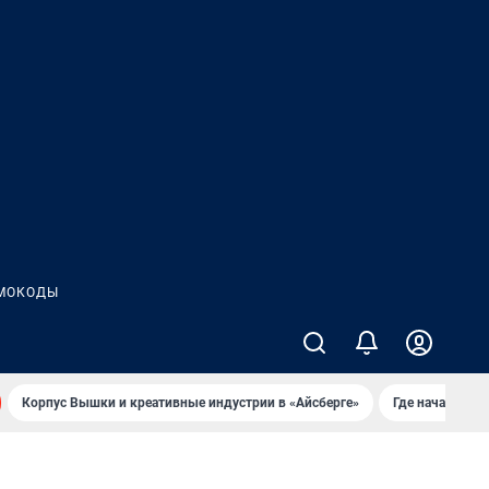
МОКОДЫ
Корпус Вышки и креативные индустрии в «Айсберге»
Где начать но