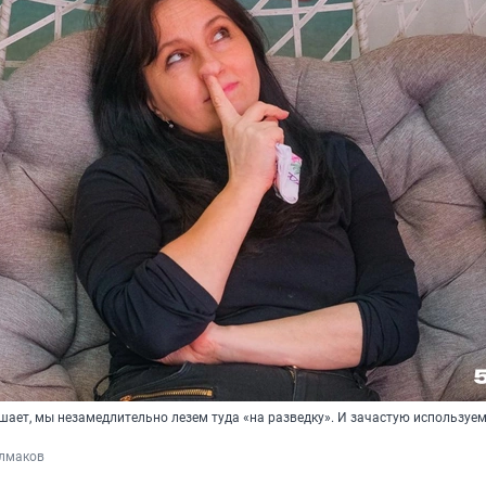
ешает, мы незамедлительно лезем туда «на разведку». И зачастую используем
лмаков