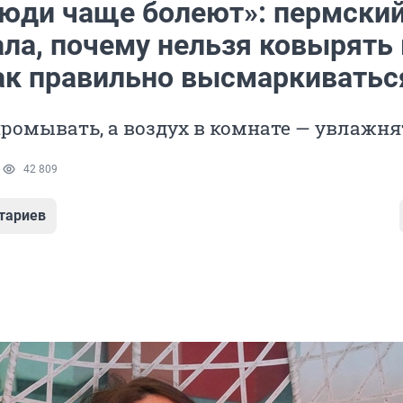
люди чаще болеют»: пермский
ала, почему нельзя ковырять 
как правильно высмаркиватьс
ромывать, а воздух в комнате — увлажня
1
42 809
тариев