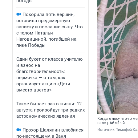
погоды
Покорила пять вершин,
оставила предсмертную
записку и послание сыну. Что
с телом Натальи
Наговициной, погибшей на
пике Победы
Один букет от класса учителю
и взнос на
благотворительность:
пермячка — о том, как
организует акцию «Дети
вместо цветов»
Такое бывает раз в жизни: 12
августа произойдут три редких
астрономических явления
Когда в носу что-то м
палец. Ай-яй-яй
Прохор Шаляпин влюбился
Источник: 
Тимофей Ка
по-настоящему, а Ваня