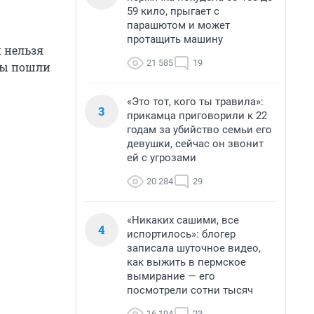
59 кило, прыгает с
парашютом и может
протащить машину
и нельзя
21 585
19
 мы пошли
«Это тот, кого ты травила»:
3
прикамца приговорили к 22
годам за убийство семьи его
девушки, сейчас он звонит
ей с угрозами
20 284
29
«Никаких сашими, все
4
испортилось»: блогер
записала шуточное видео,
как выжить в пермское
вымирание — его
посмотрели сотни тысяч
16 194
23