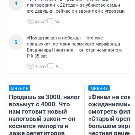
4
приговорили к 22 годам за убийство семьи
его девушки, сейчас он звонит ей с угрозами
20 534
32
«Позавтракал и побежал — это уже
5
привычка»: история пермского марафонца
Владимира Никитина — он стал чемпионом
РФ 35 раз
15 297
10
МНЕНИЕ
МНЕНИЕ
Продашь за 3000, налог
«Финал не совп
возьмут с 4000. Что
ожиданиями»: 
нам готовит новый
смотреть фил
налоговый закон — он
«Старый орел» 
коснется импорта и
большом экран
даже репетиторов
честная рецен