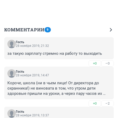
КОММЕНТАРИИ
9
Гость
28 ноября 2019, 21:32
за такую зарплату стремно на работу то выходить
+0
–0
Гость
28 ноября 2019, 14:47
Короче, школа (ни в чьем лице! От директора до 
охранника!) не виновата в том, что утром дети 
здоровые пришли на уроки, а через пару часов их 
чуть не порезали. Никто со стороны школы не 
+0
–2
виноват в том, что психопат ходил туда как к себе 
домой, что один пострадавший лишился глаза, 
Гость
второй перерезали горло.... Очень гуманно! Не 
28 ноября 2019, 13:37