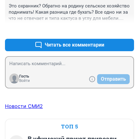
виноваты и родители, начисто забившие на своего 
Это охранник? Обратно на родину сельское хозяйство 
ребенка.
поднимать! Какая разница где бухать? Все одно ни за 
что не отвечает и типа кактуса в углу для мебели....
+0
–4
Читать все комментарии
Гость
Отправить
Войти
Новости СМИ2
ТОП 5
В уфимский приют привезли