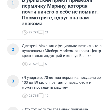
1
пермячку Марину, которая
почти ничего о себе не помнит.
Посмотрите, вдруг она вам
знакома
27 791
21
Дмитрий Махонин официально заявил, что в
2
пустеющем «Айсберг Modern» откроют Центр
креативных индустрий и корпус Вышки
23 522
58
«Я упертая»: 70-летняя пермячка похудела со
3
100 до 59 кило, прыгает с парашютом и
может протащить машину
21 715
19
«Это тот, кого ты травила»: прикамца