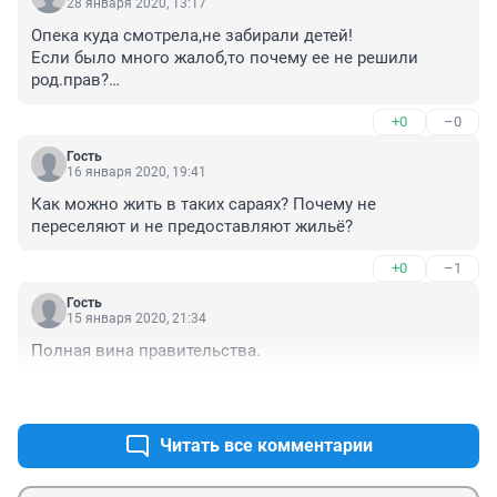
28 января 2020, 13:17
Опека куда смотрела,не забирали детей!

Если было много жалоб,то почему ее не решили 
род.прав?

Я конечно сочувствую,я знаком с этой женщиной, ну 
+0
–0
опека не отвественая,они забирают у тех которые 
выпивают редко,а где реально страдают дети им 
Гость
глубоко плевать.Я ОБРАЩАЮСЬ К СОЦИАЛЬНЫМ 
16 января 2020, 19:41
СЛУЖБАМ,РЕШАЛИ БЫ ПРОБЛЕМУ ЗАРАНЕЕ!
Как можно жить в таких сараях? Почему не 
переселяют и не предоставляют жильё?
+0
–1
Гость
15 января 2020, 21:34
Полная вина правительства.
+3
–0
Читать все комментарии