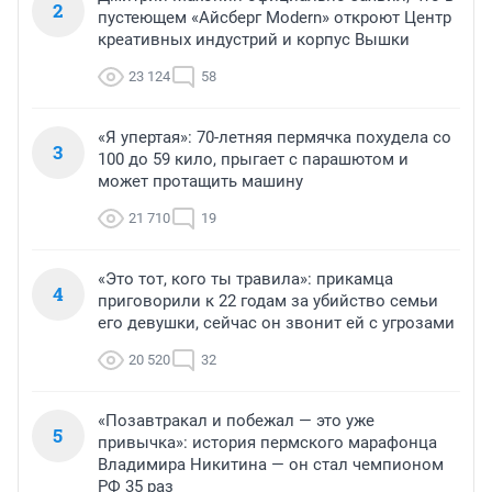
2
пустеющем «Айсберг Modern» откроют Центр
креативных индустрий и корпус Вышки
23 124
58
«Я упертая»: 70-летняя пермячка похудела со
3
100 до 59 кило, прыгает с парашютом и
может протащить машину
21 710
19
«Это тот, кого ты травила»: прикамца
4
приговорили к 22 годам за убийство семьи
его девушки, сейчас он звонит ей с угрозами
20 520
32
«Позавтракал и побежал — это уже
5
привычка»: история пермского марафонца
Владимира Никитина — он стал чемпионом
РФ 35 раз