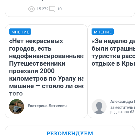
15 272
10
МНЕНИЕ
МНЕНИЕ
«Нет некрасивых
«За неделю две
городов, есть
были страшные
недофинансированные».
туристка расск
Путешественники
отдыхе в Крым
проехали 2000
километров по Уралу на
машине — стоило ли оно
того
Александра Ис
Екатерина Литкевич
заместитель гл
редактора 63.RU
РЕКОМЕНДУЕМ