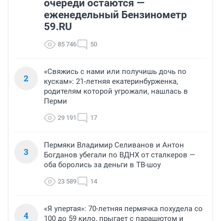
очереди остаются —
еженедельный Бензинометр
59.RU
85 746
50
«Свяжись с нами или получишь дочь по
2
кускам»: 21-летняя екатеринбурженка,
родителям которой угрожали, нашлась в
Перми
29 191
17
Пермяки Владимир Селиванов и Антон
3
Богданов убегали по ВДНХ от сталкеров —
оба боролись за деньги в ТВ-шоу
23 589
14
«Я упертая»: 70-летняя пермячка похудела со
4
100 до 59 кило, прыгает с парашютом и