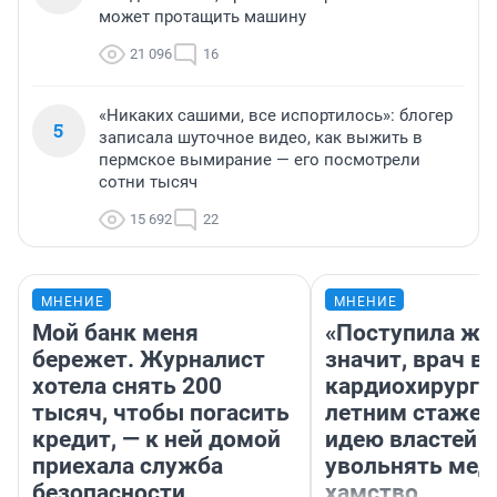
может протащить машину
21 096
16
«Никаких сашими, все испортилось»: блогер
5
записала шуточное видео, как выжить в
пермское вымирание — его посмотрели
сотни тысяч
15 692
22
МНЕНИЕ
МНЕНИЕ
Мой банк меня
«Поступила жа
бережет. Журналист
значит, врач в
хотела снять 200
кардиохирург с
тысяч, чтобы погасить
летним стажем
кредит, — к ней домой
идею властей
приехала служба
увольнять мед
безопасности
хамство