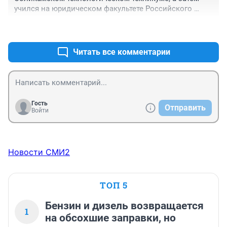
учился на юридическом факультете Российского 
университета дружбы народов. В разные годы 
+4
–0
работал экономистом, инженером и начальником 
производственно-технического отдела, мастером 
строительных и монтажных работ."

Читать все комментарии
Однако, каких экономистов и юристов готовят. Они и 
нженеры, и строители, и ученые физики, и ...
Гость
Отправить
Войти
Новости СМИ2
ТОП 5
Бензин и дизель возвращается
1
на обсохшие заправки, но