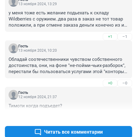
13 ноября 2024, 13:29
у меня тоже есть желание подьехать к складу 
Wildberries с оружием..два раза в заказ не тот товар 
положили, а при отмене заказа деньги конечно из их 
кошелька не выведешь. Плохо работают, не уважают 
+1
–1
чужое время и затраты
Гость
13 ноября 2024, 10:20
Обладай соотечественники чувством собственного 
достоинства, они, на фоне "не-пойми-чьих-разборок", 
перестали бы пользоваться услугами этой "конторы". 

Чтобы те, кто хочет "проглотить" ее, остались бы - ни с 
+0
–0
чем.
Гость
12 ноября 2024, 21:37
Тимоти когда подъедет?
+4
–1
Читать все комментарии