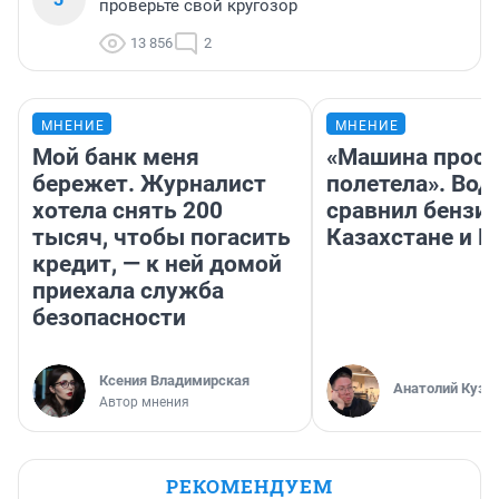
проверьте свой кругозор
13 856
2
МНЕНИЕ
МНЕНИЕ
Мой банк меня
«Машина прост
бережет. Журналист
полетела». Вод
хотела снять 200
сравнил бензин
тысяч, чтобы погасить
Казахстане и Р
кредит, — к ней домой
приехала служба
безопасности
Ксения Владимирская
Анатолий Кузн
Автор мнения
РЕКОМЕНДУЕМ