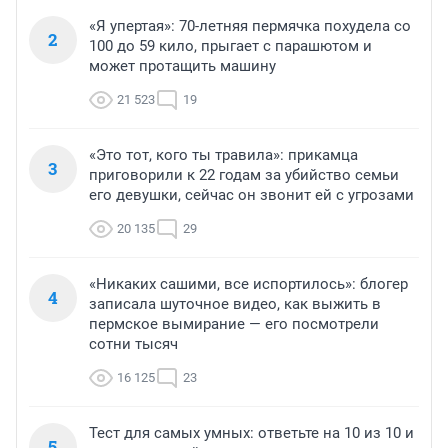
«Я упертая»: 70-летняя пермячка похудела со
2
100 до 59 кило, прыгает с парашютом и
может протащить машину
21 523
19
«Это тот, кого ты травила»: прикамца
3
приговорили к 22 годам за убийство семьи
его девушки, сейчас он звонит ей с угрозами
20 135
29
«Никаких сашими, все испортилось»: блогер
4
записала шуточное видео, как выжить в
пермское вымирание — его посмотрели
сотни тысяч
16 125
23
Тест для самых умных: ответьте на 10 из 10 и
5