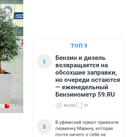
ТОП 5
Бензин и дизель
1
возвращается на
обсохшие заправки,
но очереди остаются
— еженедельный
Бензинометр 59.RU
86 024
51
В уфимский приют привезли
2
пермячку Марину, которая
почти ничего о себе не