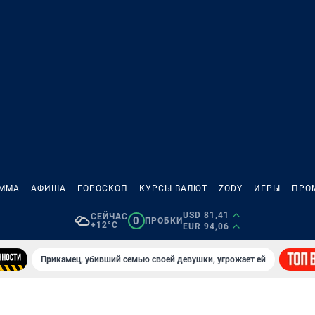
АММА
АФИША
ГОРОСКОП
КУРСЫ ВАЛЮТ
ZODY
ИГРЫ
ПРО
USD 81,41
СЕЙЧАС
0
ПРОБКИ
+12°C
EUR 94,06
Прикамец, убивший семью своей девушки, угрожает ей