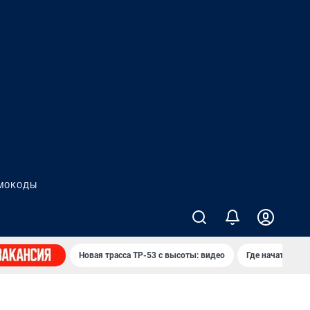
МОКОДЫ
Новая трасса ТР-53 с высоты: видео
Где начать нов