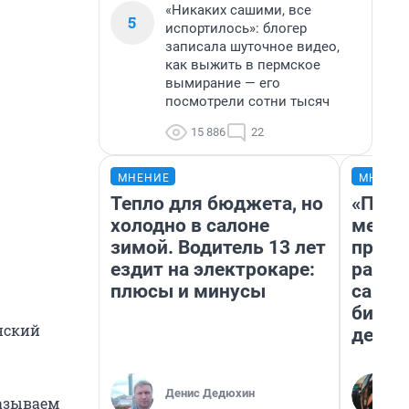
«Никаких сашими, все
5
испортилось»: блогер
записала шуточное видео,
как выжить в пермское
вымирание — его
посмотрели сотни тысяч
15 886
22
МНЕНИЕ
МНЕНИ
Тепло для бюджета, но
«Поку
холодно в салоне
мешке
зимой. Водитель 13 лет
предп
ездит на электрокаре:
расска
плюсы и минусы
самом
бизне
нский
дешев
Денис Дедюхин
казываем