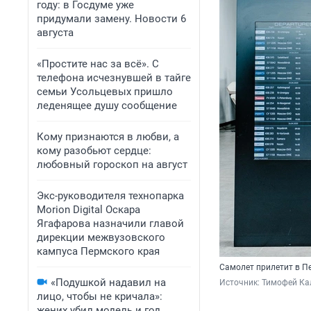
году: в Госдуме уже
придумали замену. Новости 6
августа
«Простите нас за всё». С
телефона исчезнувшей в тайге
семьи Усольцевых пришло
леденящее душу сообщение
Кому признаются в любви, а
кому разобьют сердце:
любовный гороскоп на август
Экс-руководителя технопарка
Morion Digital Оскара
Ягафарова назначили главой
дирекции межвузовского
кампуса Пермского края
Самолет прилетит в Пе
«Подушкой надавил на
Источник: 
Тимофей Ка
лицо, чтобы не кричала»:
жених убил модель и год