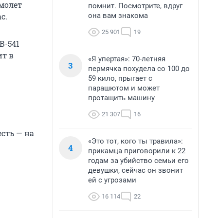
амолет
помнит. Посмотрите, вдруг
она вам знакома
с.
25 901
19
В-541
ит в
«Я упертая»: 70-летняя
3
пермячка похудела со 100 до
59 кило, прыгает с
парашютом и может
протащить машину
21 307
16
сть — на
«Это тот, кого ты травила»:
4
прикамца приговорили к 22
годам за убийство семьи его
девушки, сейчас он звонит
ей с угрозами
16 114
22