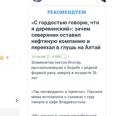
РЕКОМЕНДУЕМ
«С гордостью говорю, что
я деревенский»: зачем
северянин оставил
нефтяную компанию и
переехал в глушь на Алтай
16 часов
9 999
1
0
Знаменитая тикток-блогер,
рассказывавшая о борьбе с редкой
формой рака, умерла в возрасте 26
лет
«Так неожиданно и приятно». Героиня
мема вспомнила о съемках с гуру
пикапа в кафе Владивостока
«Мы начали в самое нестабильное