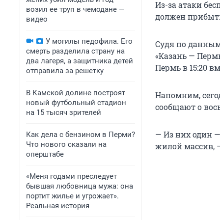
Из-за атаки бе
возил ее труп в чемодане —
должен прибыть 
видео
У могилы педофила. Его
Судя по данным
смерть разделила страну на
«Казань — Перм
два лагеря, а защитника детей
Пермь в 15:20 вм
отправила за решетку
В Камской долине построят
Напомним, сего
новый футбольный стадион
сообщают о вос
на 15 тысяч зрителей
— Из них один 
Как дела с бензином в Перми?
Что нового сказали на
жилой массив, 
оперштабе
«Меня годами преследует
бывшая любовница мужа: она
портит жилье и угрожает».
Реальная история