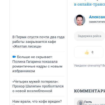
в онлайн-транс
Алексан
заместител
Задержка рейса
В Перми спустя почти два года
работы закрывается кафе
«Желтая лисица»
0
Больше не скрывает:
Полина Гагарина показала
Увидели опечатку? В
романтичные кадры с новым
избранником
«Четырех мужей потеряла»:
Прохор Шаляпин проболтался
КОММЕНТАР
о новой возлюбленной
Нам врали, что кофе вреден?
Гость