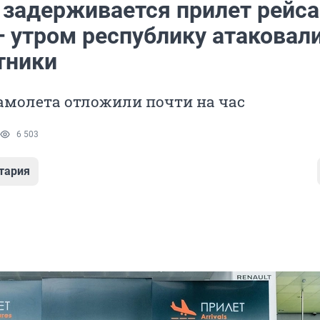
 задерживается прилет рейса
— утром республику атаковал
тники
амолета отложили почти на час
6 503
тария