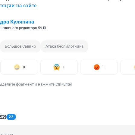
ляции на сайте.
дра Куляпина
ь главного редактора 59.RU
Большое Савино
Атака беспилотника
0
1
1
ыделите фрагмент и нажмите Ctrl+Enter
ИИ
22