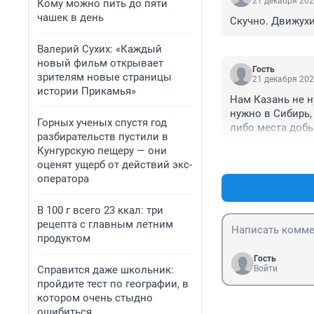
21 декабря 202
Кому можно пить до пяти
чашек в день
Скучно. Движухи
Валерий Сухих: «Каждый
новый фильм открывает
Гость
зрителям новые страницы
21 декабря 202
истории Прикамья»
Нам Казань не н
нужно в Сибирь,
Горных ученых спустя год
либо места добыч
разбирательств пустили в
Кунгурскую пещеру — они
оценят ущерб от действий экс-
оператора
В 100 г всего 23 ккал: три
рецепта с главным летним
продуктом
Гость
Справится даже школьник:
Войти
пройдите тест по географии, в
котором очень стыдно
ошибиться