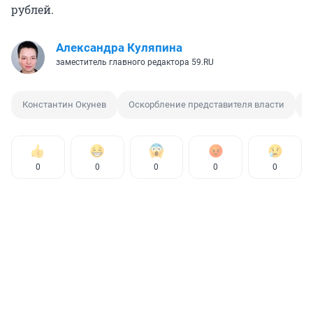
рублей.
Александра Куляпина
заместитель главного редактора 59.RU
Константин Окунев
Оскорбление представителя власти
С
0
0
0
0
0