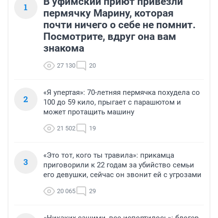
В уфимский приют привезли
1
пермячку Марину, которая
почти ничего о себе не помнит.
Посмотрите, вдруг она вам
знакома
27 130
20
«Я упертая»: 70-летняя пермячка похудела со
2
100 до 59 кило, прыгает с парашютом и
может протащить машину
21 502
19
«Это тот, кого ты травила»: прикамца
3
приговорили к 22 годам за убийство семьи
его девушки, сейчас он звонит ей с угрозами
20 065
29