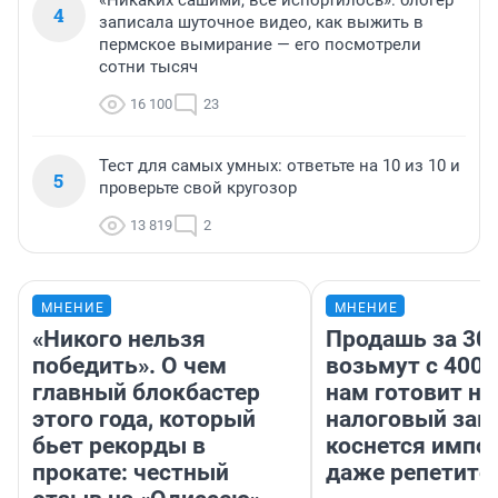
«Никаких сашими, все испортилось»: блогер
4
записала шуточное видео, как выжить в
пермское вымирание — его посмотрели
сотни тысяч
16 100
23
Тест для самых умных: ответьте на 10 из 10 и
5
проверьте свой кругозор
13 819
2
МНЕНИЕ
МНЕНИЕ
«Никого нельзя
Продашь за 300
победить». О чем
возьмут с 4000
главный блокбастер
нам готовит н
этого года, который
налоговый зако
бьет рекорды в
коснется импор
прокате: честный
даже репетито