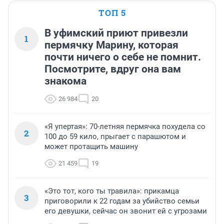
ТОП 5
В уфимский приют привезли
1
пермячку Марину, которая
почти ничего о себе не помнит.
Посмотрите, вдруг она вам
знакома
26 984
20
«Я упертая»: 70-летняя пермячка похудела со
2
100 до 59 кило, прыгает с парашютом и
может протащить машину
21 459
19
«Это тот, кого ты травила»: прикамца
3
приговорили к 22 годам за убийство семьи
его девушки, сейчас он звонит ей с угрозами