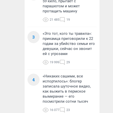
59 кило, прыгает с
парашютом и может
протащить машину
21 485
19
«Это тот, кого ты травила»:
3
прикамца приговорили к 22
годам за убийство семьи его
девушки, сейчас он звонит
ей с угрозами
19 999
29
«Никаких сашими, все
4
испортилось»: блогер
записала шуточное видео,
как выжить в пермское
вымирание — его
посмотрели сотни тысяч
16 077
23