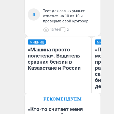
Тест для самых умных:
5
ответьте на 10 из 10 и
проверьте свой кругозор
13 764
2
МНЕНИЕ
МНЕНИЕ
«Машина просто
«Покуп
полетела». Водитель
мешке»
сравнил бензин в
предпр
Казахстане и России
рассказ
самом 
бизнес
дешевы
РЕКОМЕНДУЕМ
На
Анатолий Кузнецов
От
де
«Кто-то считает меня