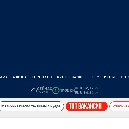
АММА
АФИША
ГОРОСКОП
КУРСЫ ВАЛЮТ
ZODY
ИГРЫ
ПРО
USD 82,17
СЕЙЧАС
1
ПРОБКИ
+22°C
EUR 94,84
Мальчика унесло течением в Куеде
Атака на