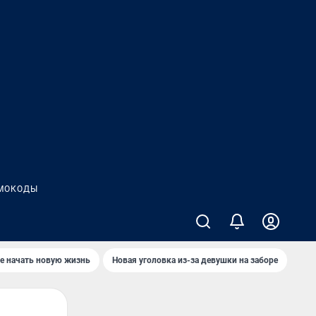
МОКОДЫ
е начать новую жизнь
Новая уголовка из-за девушки на заборе
Где