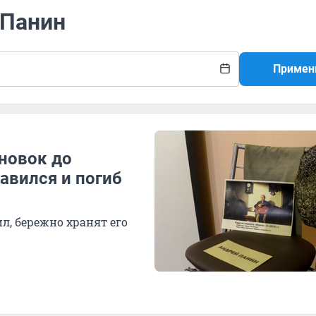
 Панин
Примен
новок до
авился и погиб
л, бережно хранят его