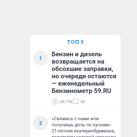
ТОП 5
Бензин и дизель
1
возвращается на
обсохшие заправки,
но очереди остаются
— еженедельный
Бензинометр 59.RU
85 718
50
«Свяжись с нами или
2
получишь дочь по кускам»:
21-летняя екатеринбурженка,