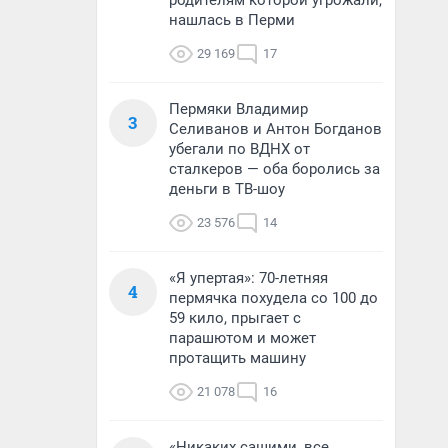
родителям которой угрожали,
нашлась в Перми
29 169
17
Пермяки Владимир
3
Селиванов и Антон Богданов
убегали по ВДНХ от
сталкеров — оба боролись за
деньги в ТВ-шоу
23 576
14
«Я упертая»: 70-летняя
4
пермячка похудела со 100 до
59 кило, прыгает с
парашютом и может
протащить машину
21 078
16
«Никаких сашими, все