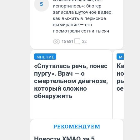
5
испортилось»: блогер
записала шуточное видео,
как выжить в пермское
вымирание — его
посмотрели сотни тысяч
15 681
22
МНЕНИЕ
МНЕНИЕ
«Спуталась речь, понес
Кварти
пургу». Врач — о
но деш
смертельном диагнозе,
рынок 
который сложно
сейчас
обнаружить
Ирина Волкова
РЕКОМЕНДУЕМ
Ек
Главврач клиники
«Реабилитация доктора
ди
Волковой»
не
Новости ХМАО за 5