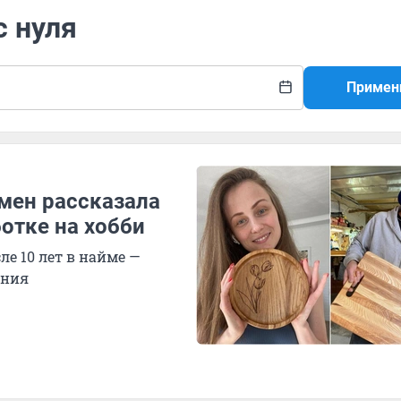
с нуля
Примен
мен рассказала
отке на хобби
е 10 лет в найме —
ания