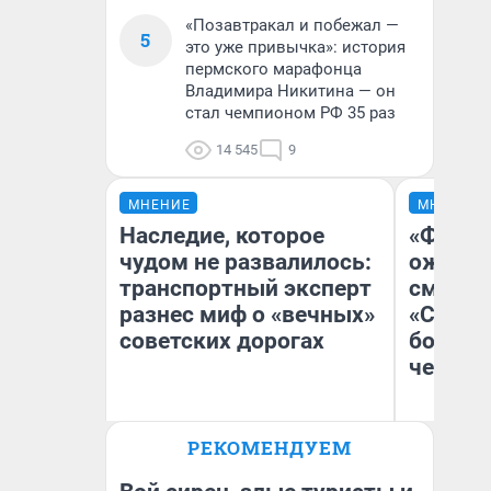
«Позавтракал и побежал —
5
это уже привычка»: история
пермского марафонца
Владимира Никитина — он
стал чемпионом РФ 35 раз
14 545
9
МНЕНИЕ
МНЕНИЕ
Наследие, которое
«Финал
чудом не развалилось:
ожидан
транспортный эксперт
смотре
разнес миф о «вечных»
«Стары
советских дорогах
большо
честна
Олег Арефьев
РЕКОМЕНДУЕМ
Блогер, предприниматель,
На
владелец в транспортном
бизнесе