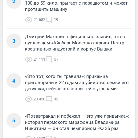
2
100 до 59 кило, прыгает с парашютом и может
протащить машину
21 682
19
Дмитрий Махонин официально заявил, что в
3
пустеющем «Айсберг Modern» откроют Центр
креативных индустрий и корпус Вышки
21 111
57
«Это тот, кого ты травила»: прикамца
4
приговорили к 22 годам за убийство семьи его
девушки, сейчас он звонит ей с угрозами
20 458
32
«Позавтракал и побежал — это уже привычка»:
5
история пермского марафонца Владимира
Никитина — он стал чемпионом РФ 35 раз