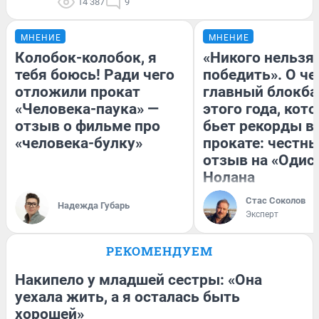
14 387
9
МНЕНИЕ
МНЕНИЕ
Колобок-колобок, я
«Никого нельзя
тебя боюсь! Ради чего
победить». О ч
отложили прокат
главный блокба
«Человека-паука» —
этого года, кот
отзыв о фильме про
бьет рекорды в
«человека-булку»
прокате: честн
отзыв на «Одис
Нолана
Стас Соколов
Надежда Губарь
Эксперт
РЕКОМЕНДУЕМ
Накипело у младшей сестры: «Она
уехала жить, а я осталась быть
хорошей»