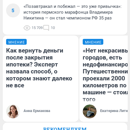
«Позавтракал и побежал — это уже привычка»:
5
история пермского марафонца Владимира
Никитина — он стал чемпионом РФ 35 раз
15 709
10
МНЕНИЕ
МНЕНИЕ
Как вернуть деньги
«Нет некрасивы
после закрытия
городов, есть
ипотеки? Эксперт
недофинансиро
назвала способ, о
Путешественни
котором знают далеко
проехали 2000
не все
километров по 
машине — стоил
того
Анна Ермакова
Екатерина Литк
РЕКОМЕНДУЕМ