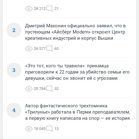
28 212
21
Дмитрий Махонин официально заявил, что в
2
пустеющем «Айсберг Modern» откроют Центр
креативных индустрий и корпус Вышки
26 577
60
«Это тот, кого ты травила»: прикамца
3
приговорили к 22 годам за убийство семьи его
девушки, сейчас он звонит ей с угрозами
20 784
32
Автор фантастического трехтомника
4
«Трилунье» работала в Перми преподавателем,
а первую книгу написала на спор — ее история
18 049
13